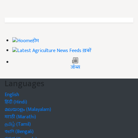
होम
ख़बरें
जॉब्स
Languages
English
हिंदी (Hindi)
മലയാളം (Malayalam)
मराठी (Marathi)
தமிழ் (Tamil)
বাঙালি (Bengali)