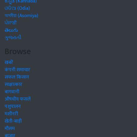
ಕನ್ನಡ (Kannada)
ଓଡିଆ (Odia)
অসমীয়া (Asomiya)
ਪੰਜਾਬੀ
తెలుగు
ગુજરાતી
Browse
खबरें
कंपनी समाचार
सफल किसान
साक्षात्कार
बागवानी
औषधीय फसलें
पशुपालन
मशीनरी
खेती-बाड़ी
मौसम
बाजार