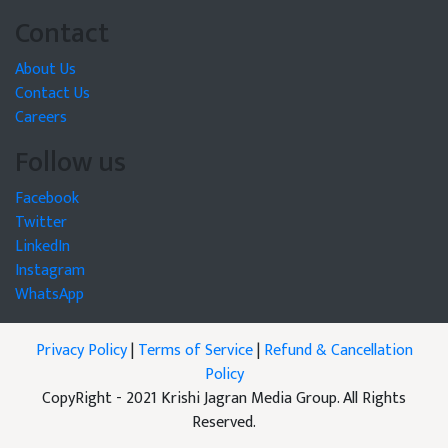
Contact
About Us
Contact Us
Careers
Follow us
Facebook
Twitter
LinkedIn
Instagram
WhatsApp
Privacy Policy
|
Terms of Service
|
Refund & Cancellation
Policy
CopyRight - 2021 Krishi Jagran Media Group. All Rights
Reserved.