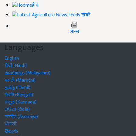
होम
ख़बरें
जॉब्स
Languages
English
हिंदी (Hindi)
മലയാളം (Malayalam)
मराठी (Marathi)
தமிழ் (Tamil)
বাঙালি (Bengali)
ಕನ್ನಡ (Kannada)
ଓଡିଆ (Odia)
অসমীয়া (Asomiya)
ਪੰਜਾਬੀ
తెలుగు