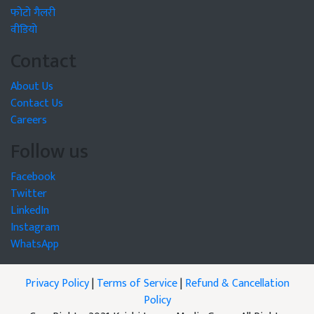
फोटो गैलरी
वीडियो
Contact
About Us
Contact Us
Careers
Follow us
Facebook
Twitter
LinkedIn
Instagram
WhatsApp
Privacy Policy
|
Terms of Service
|
Refund & Cancellation
Policy