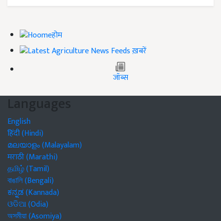
होम
ख़बरें
जॉब्स
Languages
English
हिंदी (Hindi)
മലയാളം (Malayalam)
मराठी (Marathi)
தமிழ் (Tamil)
বাঙালি (Bengali)
ಕನ್ನಡ (Kannada)
ଓଡିଆ (Odia)
অসমীয়া (Asomiya)