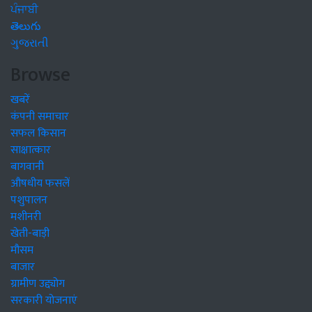
ਪੰਜਾਬੀ
తెలుగు
ગુજરાતી
Browse
खबरें
कंपनी समाचार
सफल किसान
साक्षात्कार
बागवानी
औषधीय फसलें
पशुपालन
मशीनरी
खेती-बाड़ी
मौसम
बाजार
ग्रामीण उद्द्योग
सरकारी योजनाएं