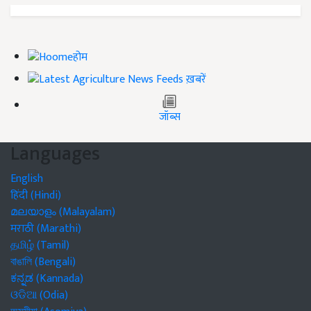
होम
ख़बरें
जॉब्स
Languages
English
हिंदी (Hindi)
മലയാളം (Malayalam)
मराठी (Marathi)
தமிழ் (Tamil)
বাঙালি (Bengali)
ಕನ್ನಡ (Kannada)
ଓଡିଆ (Odia)