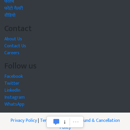
फोरम
फोटो गैलरी
वीडियो
Contact
About Us
Contact Us
Careers
Follow us
Facebook
Twitter
LinkedIn
Instagram
WhatsApp
Privacy Policy
|
Terms of Service
|
Refund & Cancellation
Policy