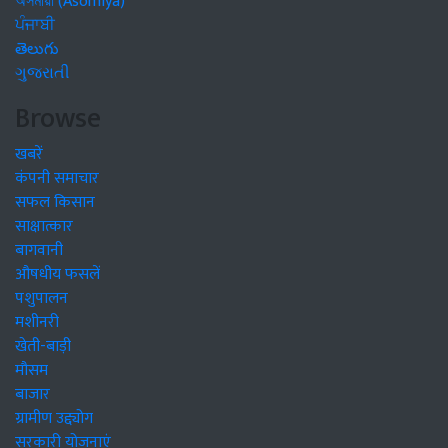
অসমীয়া (Asomiya)
ਪੰਜਾਬੀ
తెలుగు
ગુજરાતી
Browse
खबरें
कंपनी समाचार
सफल किसान
साक्षात्कार
बागवानी
औषधीय फसलें
पशुपालन
मशीनरी
खेती-बाड़ी
मौसम
बाजार
ग्रामीण उद्द्योग
सरकारी योजनाएं