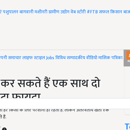
एं
पशुपालन
बागवानी
मशीनरी
ग्रामीण उद्योग
वेब स्टोरी
#FTB
सफल किसान
बाज
ंपनी समाचार
लाइफ स्टाइल
Jobs
विविध
सम्पादकीय
वीडियो
मासिक पत्रिका
#T
 कर सकते हैं एक साथ दो
मोटा फायदा
तो हर किसी के लिए परेशानी ही रहती है. लेकिन अंतरवर्तीय खेती एक
हैं.
T
T