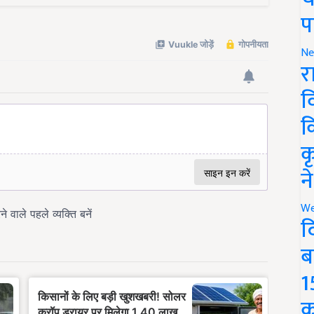
प
Ne
र
व
क
क
न
We
द
ब
1
क