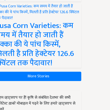
usa Corn Varieties: कम
मय में तैयार हो जाती हैं
क्का की ये पांच किस्में,
िलती है प्रति हेक्टेयर 126.6
्विंटल तक पैदावार!
More Stories
हम व्हाट्सएप पर हैं! कृषि से संबंधित देशभर की सभी
लेटेस्ट ख़बरें मोबाइल में पढ़ने के लिए हमारे व्हाट्सएप से
जुड़ें.