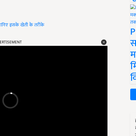
 जानिए इसके खेती के तरीके
P
स
ERTISEMENT
म
म
क