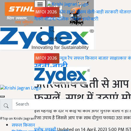
MFOI 2026
होम
ख़बरें
मौसम
खेती-बाड़ी
सरकारी योजना
गैलरी
वीडियो
मासिक पत्रिका
डायरेक्टरी
हिंदी
MFOI 2026
न्यूज़ रैप
सफल किसान
बाजार
साक्षात्कार
क
Home
खेती-बाड़ी
अंतरवर्तीय खेती से आप
फसलें, साथ में उठाएं 
इस महंगाई के दौर में कोई भी काम अगर मुनाफे वाला न हो 
ऐसा उपाय है जिससे आप एक साथ दोगुना फायदा उठा सकते 
#Top on Krishi Jagran
सफल किसान
प्रबोध अवस्थी
Updated on 14 April, 2023 5:00 PM IS