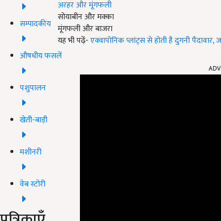
अरहर और मूंगफली
सोयाबीन और मक्का
सम्पादकीय
मूंगफली और बाजरा
यह भी पढ़ें-
एक्वापोनिक प्लांट्स से होती है दुगनी पैदावार,
औषधीय फसलें
ADV
पशुपालन
खेती-बाड़ी
मशीनरी
वेब स्टोरी
पत्रिकाएँ