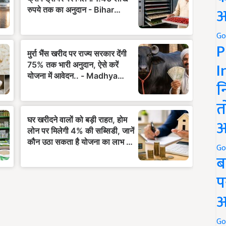
अ
Go
P
I
न
त
अ
Go
ब
प
अ
Go