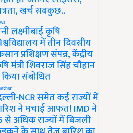
ात्रता, खर्च सबकुछ..
ws
ानी लक्ष्मीबाई कृषि
िश्वविद्यालय में तीन दिवसीय
िसान प्रशिक्षण संपन्न, केंद्रीय
ृषि मंत्री शिवराज सिंह चौहान
े किया संबोधित
ather
िल्ली-NCR समेत कई राज्यों में
ारिश ने मचाई आफत! IMD ने
5 से अधिक राज्यों में बिजली
ड़कने के साथ तेज बारिश का