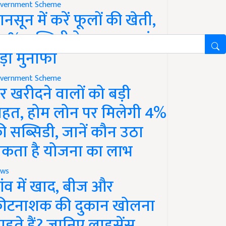
vernment Scheme
ानसून में करें फूलों की खेती,
0% सब्सिडी के साथ कमाएं
ड़ा मुनाफा
vernment Scheme
र खरीदने वालों को बड़ी
ाहत, होम लोन पर मिलेगी 4%
ी सब्सिडी, जानें कौन उठा
कता है योजना का लाभ
ws
ांव में खाद, बीज और
ीटनाशक की दुकान खोलना
ाहते हैं? जानिए लाइसेंस,