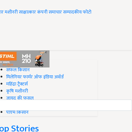
ार
मशीनरी
साक्षात्कार
कंपनी समाचार
सम्पादकीय
फोटो
op on Krishi Jagran
सफल किसान
मिलेनियर फार्मर ऑफ इंडिया अवॉर्ड
महिंद्रा ट्रैक्टर्स
कृषि मशीनरी
जायद की फसल
बिज़नेस आइडियाज
पीएम किसान
op Stories