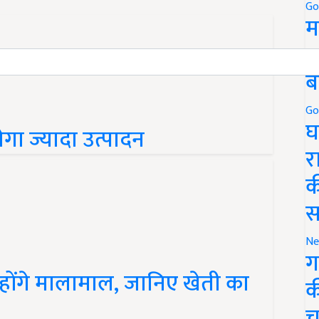
Go
म
5
ब
Go
घ
लेगा ज्यादा उत्पादन
र
क
स
Ne
ग
ोंगे मालामाल, जानिए खेती का
क
च