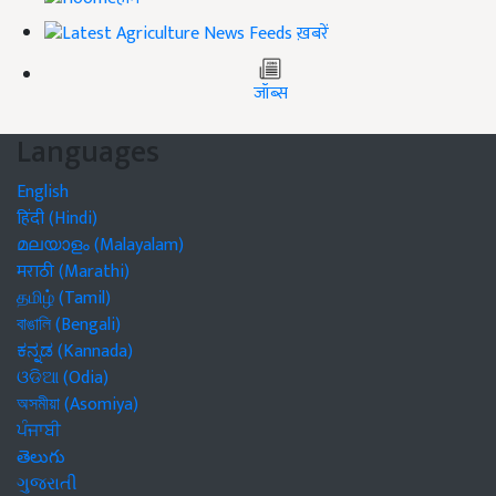
ख़बरें
जॉब्स
Languages
English
हिंदी (Hindi)
മലയാളം (Malayalam)
मराठी (Marathi)
தமிழ் (Tamil)
বাঙালি (Bengali)
ಕನ್ನಡ (Kannada)
ଓଡିଆ (Odia)
অসমীয়া (Asomiya)
ਪੰਜਾਬੀ
తెలుగు
ગુજરાતી