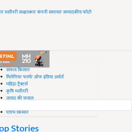
ार
मशीनरी
साक्षात्कार
कंपनी समाचार
सम्पादकीय
फोटो
op on Krishi Jagran
सफल किसान
मिलेनियर फार्मर ऑफ इंडिया अवॉर्ड
महिंद्रा ट्रैक्टर्स
कृषि मशीनरी
जायद की फसल
बिज़नेस आइडियाज
पीएम किसान
op Stories