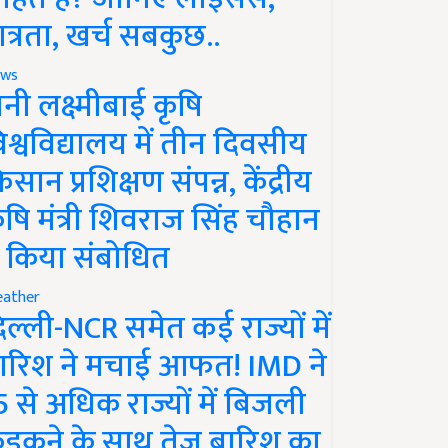
ात्रता, खर्च सबकुछ..
ws
ानी लक्ष्मीबाई कृषि
िश्वविद्यालय में तीन दिवसीय
िसान प्रशिक्षण संपन्न, केंद्रीय
ृषि मंत्री शिवराज सिंह चौहान
े किया संबोधित
ather
िल्ली-NCR समेत कई राज्यों में
ारिश ने मचाई आफत! IMD ने
5 से अधिक राज्यों में बिजली
ड़कने के साथ तेज बारिश का