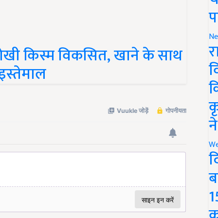
प
Ne
नोखी किस्म विकसित, खाने के साथ
र
 इस्तेमाल
व
क
क
न
We
द
ब
1
क