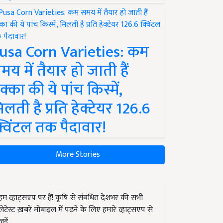
usa Corn Varieties: कम
मय में तैयार हो जाती हैं
क्का की ये पांच किस्में,
िलती है प्रति हेक्टेयर 126.6
्विंटल तक पैदावार!
More Stories
हम व्हाट्सएप पर हैं! कृषि से संबंधित देशभर की सभी
लेटेस्ट ख़बरें मोबाइल में पढ़ने के लिए हमारे व्हाट्सएप से
जुड़ें.