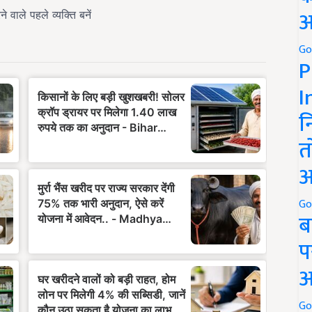
अ
Go
P
I
न
त
अ
Go
ब
प
अ
Go