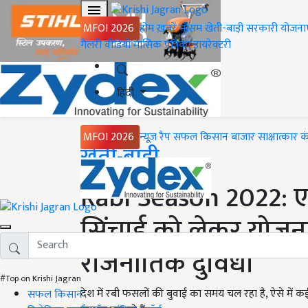
MFOI 2026
होम
ख़बरें
मौसम
खेती-बाड़ी
सरकारी योजना
गैलरी
वीडियो
मासिक पत्रिका
डायरेक्टरी
हिंदी
MFOI 2026
न्यूज़ रैप
सफल किसान
बाजार
साक्षात्कार
क
Home
खेती-बाड़ी
Rabi Season 2022: एम
सिंचाई को लेकर योजना 
राजनीतिक दुविधा
#Top on Krishi Jagran
देश में रबी फसलों की बुवाई का समय चल रहा है, ऐसे में कई 
सफल किसान