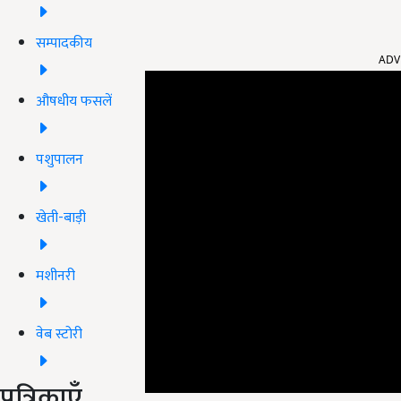
ADV
सम्पादकीय
औषधीय फसलें
पशुपालन
खेती-बाड़ी
मशीनरी
वेब स्टोरी
पत्रिकाएँ