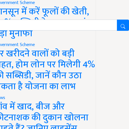
vernment Scheme
ानसून में करें फूलों की खेती,
0% सब्सिडी के साथ कमाएं
ड़ा मुनाफा
vernment Scheme
र खरीदने वालों को बड़ी
ाहत, होम लोन पर मिलेगी 4%
ी सब्सिडी, जानें कौन उठा
कता है योजना का लाभ
ws
ांव में खाद, बीज और
ीटनाशक की दुकान खोलना
ाहते हैं? जानिए लाइसेंस,