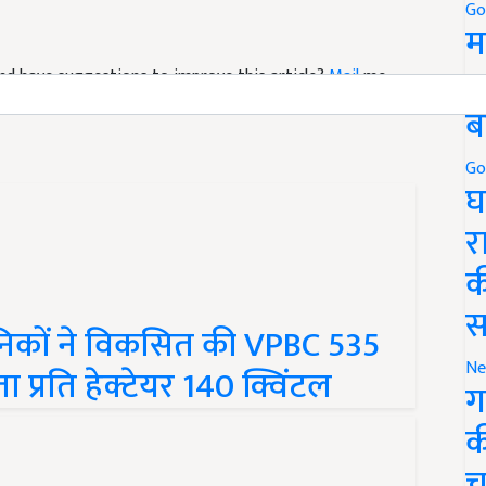
Go
म
e and have suggestions to improve this article?
Mail
me
5
ब
Go
घ
र
क
ानिकों ने विकसित की VPBC 535
स
ता प्रति हेक्टेयर 140 क्विंटल
Ne
ग
क
च