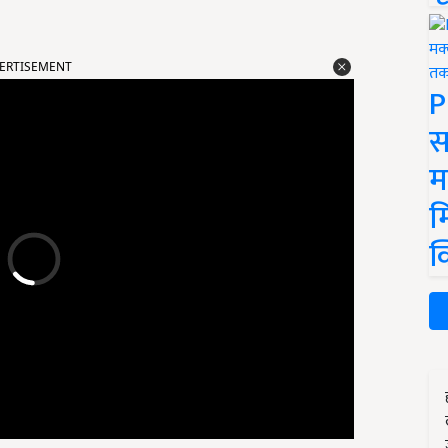
ERTISEMENT
P
स
म
म
क