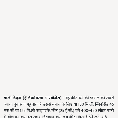
फली छेदक (हेलिकोवरपा आरमीजेरा)
- यह कीट चने की फसल को सबसे
ज्यादा नुकसान पहुंचाता है. इससे बचाव के लिए या 150 मि.ली. स्पिनोसैड 45
एस सी या 125 मि.ली. साइपरमैथारीन (25 ई.सी.) को 400-450 लीटर पानी
में घोल बनाकर उस समय छिड़काव करें, जब कीड़ा दिखाई देने लगे. यदि