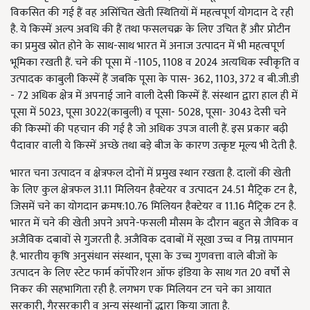
विकसित की गई हैं वह असिंचित खेती स्थितियों में महत्वपूर्ण योगदान दे रही
है. ये किस्में अल्प अवधि की हैं तथा फसलचक्र के लिए उचित हैं और प्रोटीन
का प्रमुख स्रोत होने के साथ-साथ भारत में अनाज उत्पादन में भी महत्वपूर्ण
भूमिका रखती हैं. चने की पूसा में -1105, 1108 व 2024 अत्यधिक स्वीकृति व
उत्पादक काबुली किस्में हैं जबकि पूसा के पास- 362, 1103, 372 व बी.जी.डी
- 72 अधिक क्षेत्र में अपनाई जाने वाली देसी किस्में हैं. संस्थान द्वारा हाल ही में
पूसा में 5023, पूसा 3022(काबुली) व पूसा- 5028, पूसा- 3043 देसी चने
की किस्मों की पहचान की गई है जो अधिक उपज वाली हैं. इस प्रकार बढ़ी
पैदावार वाली ये किस्में अच्छे तथा बड़े बीज के कारण उत्कृष्ट मूल्य भी देती है.
भारत चना उत्पादन व क्षेत्रफल दोनों में प्रमुख स्थान रखता है. दालों की खेती
के लिए कुल क्षेत्रफल 31.11 मिलियन हैक्टेयर व उत्पादन 24.51 मैट्रिक टन है,
जिसमें चने का योगदान क्रमष:10.76 मिलियन हैक्टेयर व 11.16 मैट्रिक टन है.
भारत में चने की खेती अपने अपने-फसली मौसम के दौरान बहुत से जैविक व
अजैविक दबावों से गुजरती है. अजैविक दवाबों में सूखा उच्च व निम्न तापमान
है. भारतीय कृषि अनुसंधान संस्थान, पूसा के उच्च गुणवत्ता वाले बीजों के
उत्पादन के लिए स्टेट फार्म कॉर्पोरेशन ऑफ इंडिया के साथ गत 20 वर्षों से
निकर की सहभागिता रही है. लगभग एक मिलियन टन चने का आयात
सरकारी, गैरसरकारी व अन्य संस्थानों द्धारा किया जाता है.