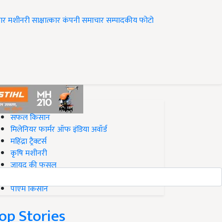
ार
मशीनरी
साक्षात्कार
कंपनी समाचार
सम्पादकीय
फोटो
op on Krishi Jagran
सफल किसान
मिलेनियर फार्मर ऑफ इंडिया अवॉर्ड
महिंद्रा ट्रैक्टर्स
कृषि मशीनरी
जायद की फसल
बिज़नेस आइडियाज
पीएम किसान
op Stories