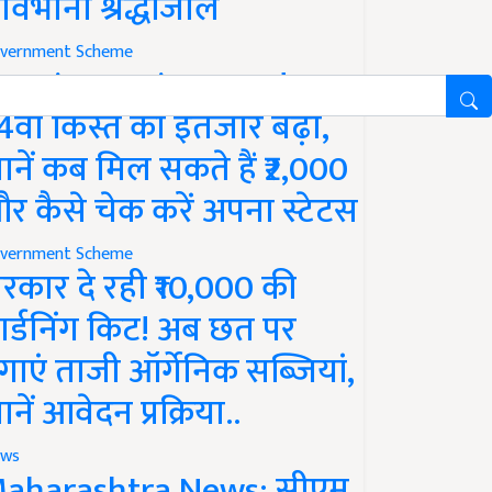
ावभीनी श्रद्धांजलि
vernment Scheme
M Kisan Yojana Update:
4वीं किस्त का इंतजार बढ़ा,
ानें कब मिल सकते हैं ₹2,000
र कैसे चेक करें अपना स्टेटस
vernment Scheme
रकार दे रही ₹10,000 की
ार्डनिंग किट! अब छत पर
गाएं ताजी ऑर्गेनिक सब्जियां,
ानें आवेदन प्रक्रिया..
ws
aharashtra News: सीएम