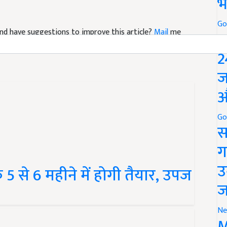
भ
Go
e and have suggestions to improve this article?
Mail
me
P
2
ज
औ
Go
स
ग
उ
फ 5 से 6 महीने में होगी तैयार, उपज
ज
Ne
M