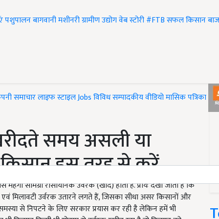
एं
पशुपालन
बागवानी
मशीनरी
ग्रामीण उद्योग
वेब स्टोरी
#FTB
सफल किसान
बाज
ंपनी समाचार
लाइफ स्टाइल
Jobs
विविध
सम्पादकीय
वीडियो
मासिक पत्रिका
#T
 खरीदते समय असली या
िसान इस तरह से करें
बसे मंहगी सामग्री रासायनिक उर्वरक (खाद) होती है. प्रायः देखा जाता है कि
ी एवं मिलावटी उर्वरक उतारने लगते हैं, जिसका सीधा असर किसानों और
T
स्या से निपटने के लिए सरकार प्रयास कर रही है लेकिन हमें भी