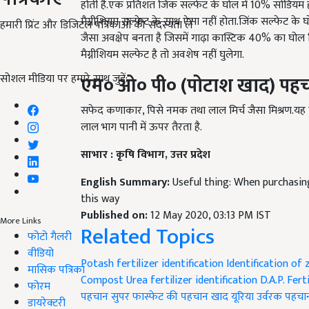
होती है.एक प्रतिशत जिंक सल्फेट के घोल में 10% सोडियम ह
मैग्नीशियम सल्फेट के साथ ऐसा नहीं होता.जिंक सल्फेट के
हमारी प्रिंट और डिजिटल पत्रिकाओं की सदस्यता लें
जैसा अवक्षेप बनता है जिसमें गाढ़ा कास्टिक 40% का घोल म
मैग्नीशियम सल्फेट है तो अवशेष नहीं घुलेगा.
सोशल मीडिया पर हमारे साथ जुड़ें:
एम०
ओ०
पी०
(
पोटाश
खाद
)
पह
सफेद कणाकार, पिसे नमक तथा लाल मिर्च जैसा मिश्रण.यह 
लाल भाग पानी में ऊपर तैरता है.
साभार
:
कृषि
विभाग
,
उत्तर
प्रदेश
English Summary:
Useful thing: When purchasing 
this way
Published on:
12 May 2020, 03:13 PM IST
More Links
Related Topics
फोटो गैलरी
वीडियो
Potash fertilizer identification
Identification of z
मासिक पत्रिका
Compost Urea fertilizer identification
D.A.P. Fert
फोरम
पहचान
सुपर फास्फेट की पहचान
खाद यूरिया उर्वरक पहचा
डायरेक्टरी