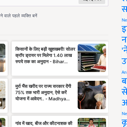
स
Ne
इ
न
'
उ
An
ब
स
आ
Ne
क