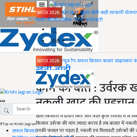
MFOI 2026
होम
ख़बरें
मौसम
खेती-बाड़ी
सरकारी योजना
गैलरी
वीडियो
मासिक पत्रिका
डायरेक्टरी
हिंदी
MFOI 2026
न्यूज़ रैप
सफल किसान
बाजार
साक्षात्कार
क
Home
खेती-बाड़ी
काम की बात : उर्वरक
नकली खाद की पहचान क
खेती-किसानी में प्रयोग किए जाने वाले कृषि निवेशों में से स
किसान उर्वरक की मांग ज्यादा करता है तब बाजार में नकल
#Top on Krishi Jagran
उनकी फसल पर पड़ता है. नकली एवं मिलावटी उर्वरकों की सम
सफल किसान