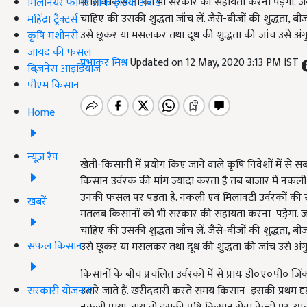
मतलब किसानों को भी सरकार की सहायता करना पड़ेगा. जब
मिलेनियर फार्मर ऑफ इंडिया अवॉर्ड
चाहिए की उसकी शुद्धता जाँच लें. जैसे-बीजों की शुद्धता, ब
महिंद्रा ट्रैक्टर्स
उसे छूकर या मसलकर तथा दूध की शुद्धता की जांच उसे अंगुल
कृषि मशीनरी
जायद की फसल
प्रभाकर मिश्र
Updated on 12 May, 2020 3:13 PM IST
बिज़नेस आइडियाज
पीएम किसान
Home
न्यूज़ रैप
खेती-किसानी में प्रयोग किए जाने वाले कृषि निवेशों में से स
किसान उर्वरक की मांग ज्यादा करता है तब बाजार में नकल
उनकी फसल पर पड़ता है. नकली एवं मिलावटी उर्वरकों की सम
खबरें
मतलब किसानों को भी सरकार की सहायता करना पड़ेगा. जब
चाहिए की उसकी शुद्धता जाँच लें. जैसे-बीजों की शुद्धता, ब
सफल किसान
उसे छूकर या मसलकर तथा दूध की शुद्धता की जांच उसे अंगुल
किसानों के बीच प्रचलित उर्वरकों में से प्रायः डी०ए०पी०
सरकारी योजनाएं
उतारे जाते हैं. खरीददारी करते समय किसान इसकी प्रथम दृष्