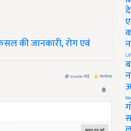
द
ए
क
 फसल की जानकारी, रोग एवं
न
Li
ब
न
आ
Ne
ग
स
ल