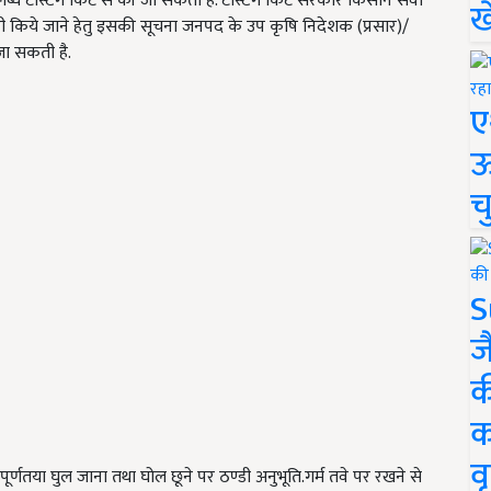
लब्ध टेस्टिंग किट से की जा सकती है. टेस्टिंग किट सरकार किसान सेवा
ख
्यवाही किये जाने हेतु इसकी सूचना जनपद के उप कृषि निदेशक (प्रसार)/
जा सकती है.
ए
ऊ
च
S
ज
क
क
वृ
णतया घुल जाना तथा घोल छूने पर ठण्डी अनुभूति.गर्म तवे पर रखने से