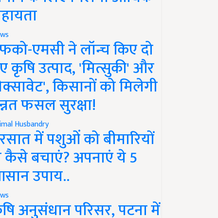
हायता
ws
फको-एमसी ने लॉन्च किए दो
ए कृषि उत्पाद, 'मित्सुकी' और
नेक्सावेट', किसानों को मिलेगी
न्नत फसल सुरक्षा!
imal Husbandry
रसात में पशुओं को बीमारियों
े कैसे बचाएं? अपनाएं ये 5
सान उपाय..
ws
ृषि अनुसंधान परिसर, पटना में