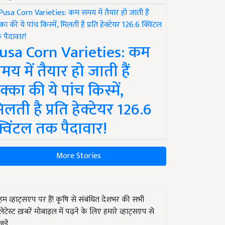
usa Corn Varieties: कम
मय में तैयार हो जाती हैं
क्का की ये पांच किस्में,
िलती है प्रति हेक्टेयर 126.6
्विंटल तक पैदावार!
More Stories
हम व्हाट्सएप पर हैं! कृषि से संबंधित देशभर की सभी
लेटेस्ट ख़बरें मोबाइल में पढ़ने के लिए हमारे व्हाट्सएप से
जुड़ें.