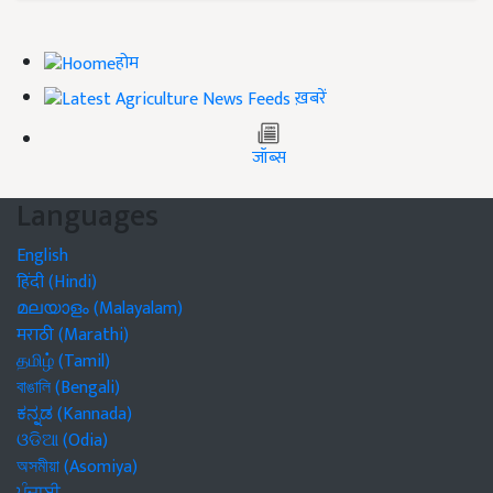
होम
ख़बरें
जॉब्स
Languages
English
हिंदी (Hindi)
മലയാളം (Malayalam)
मराठी (Marathi)
தமிழ் (Tamil)
বাঙালি (Bengali)
ಕನ್ನಡ (Kannada)
ଓଡିଆ (Odia)
অসমীয়া (Asomiya)