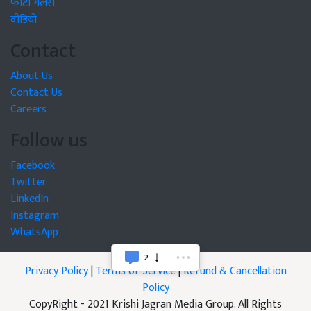
फोटो गैलरी
वीडियो
Contact
About Us
Contact Us
Careers
Follow us
Facebook
Twitter
LinkedIn
Instagram
WhatsApp
Privacy Policy
|
Terms of Service
|
Refund & Cancellation
Policy
CopyRight - 2021 Krishi Jagran Media Group. All Rights