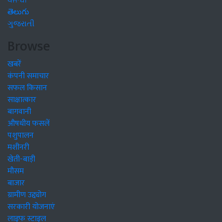
ਪੰਜਾਬੀ
తెలుగు
ગુજરાતી
Browse
खबरें
कंपनी समाचार
सफल किसान
साक्षात्कार
बागवानी
औषधीय फसलें
पशुपालन
मशीनरी
खेती-बाड़ी
मौसम
बाजार
ग्रामीण उद्द्योग
सरकारी योजनाएं
लाइफ स्टाइल