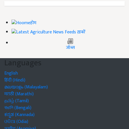
होम
ख़बरें
जॉब्स
Languages
English
हिंदी (Hindi)
മലയാളം (Malayalam)
मराठी (Marathi)
தமிழ் (Tamil)
বাঙালি (Bengali)
ಕನ್ನಡ (Kannada)
ଓଡିଆ (Odia)
অসমীয়া (Asomiya)