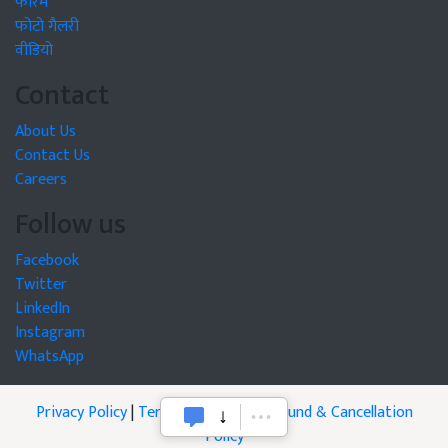
फोरम
फोटो गैलरी
वीडियो
Contact
About Us
Contact Us
Careers
Follow us
Facebook
Twitter
LinkedIn
Instagram
WhatsApp
Privacy Policy
|
Terms of Service
|
Refund & Cancellation
Policy