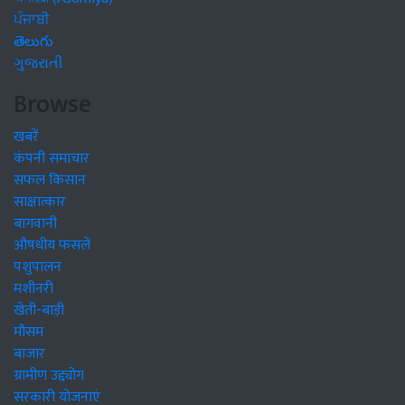
ਪੰਜਾਬੀ
తెలుగు
ગુજરાતી
Browse
खबरें
कंपनी समाचार
सफल किसान
साक्षात्कार
बागवानी
औषधीय फसलें
पशुपालन
मशीनरी
खेती-बाड़ी
मौसम
बाजार
ग्रामीण उद्द्योग
सरकारी योजनाएं