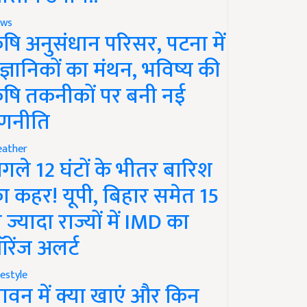
ws
ृषि अनुसंधान परिसर, पटना में
ैज्ञानिकों का मंथन, भविष्य की
ृषि तकनीकों पर बनी नई
णनीति
ather
गले 12 घंटों के भीतर बारिश
ा कहर! यूपी, बिहार समेत 15
े ज्यादा राज्यों में IMD का
रेंज अलर्ट
festyle
ावन में क्या खाएं और किन