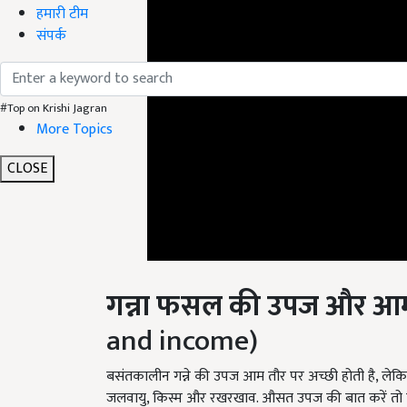
हमारी टीम
संपर्क
#Top on Krishi Jagran
More Topics
CLOSE
गन्ना फसल की
उपज और आम
and income)
बसंतकालीन गन्ने की उपज आम तौर पर अच्छी होती है, लेकिन
जलवायु, किस्म और रखरखाव. औसत उपज की बात करें तो एक 
इसकी मांग सबसे अधिक चीनी, रस, राब, सुक्रोज़, शीरा आदि 