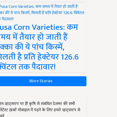
usa Corn Varieties: कम
मय में तैयार हो जाती हैं
क्का की ये पांच किस्में,
िलती है प्रति हेक्टेयर 126.6
्विंटल तक पैदावार!
More Stories
हम व्हाट्सएप पर हैं! कृषि से संबंधित देशभर की सभी
लेटेस्ट ख़बरें मोबाइल में पढ़ने के लिए हमारे व्हाट्सएप से
जुड़ें.