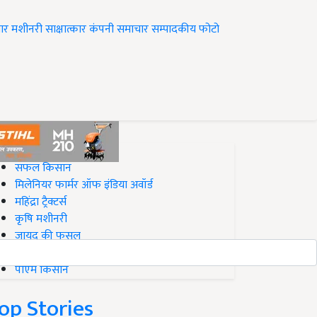
ार
मशीनरी
साक्षात्कार
कंपनी समाचार
सम्पादकीय
फोटो
op on Krishi Jagran
सफल किसान
मिलेनियर फार्मर ऑफ इंडिया अवॉर्ड
महिंद्रा ट्रैक्टर्स
कृषि मशीनरी
जायद की फसल
बिज़नेस आइडियाज
पीएम किसान
op Stories