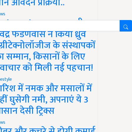
ानें आवेदन प्रक्रिया..
ws
aharashtra News: सीएम
ेवेंद्र फडणवीस ने किया ध्रुव
ग्रीटेक्नोलॉजीज के संस्थापकों
ा सम्मान, किसानों के लिए
वाचार को मिली नई पहचान!
festyle
ारिश में नमक और मसालों में
हीं घुसेगी नमी, अपनाएं ये 3
सान देसी ट्रिक्स
ws
ोबर और कचरे से होगी कमाई,