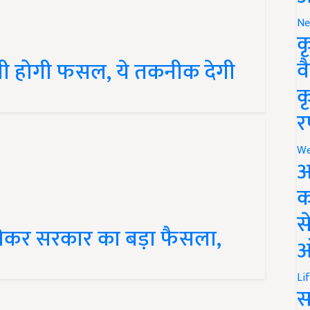
Ne
क
ी होगी फसल, ये तकनीक देगी
व
क
र
We
अ
क
ेकर सरकार का बड़ा फैसला,
स
ऑ
Li
स