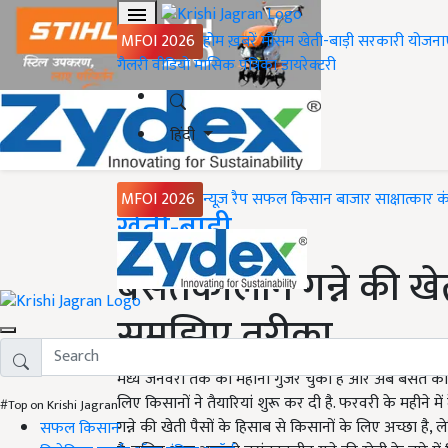
MFOI 2026
होम
ख़बरें
मौसम
खेती-बाड़ी
सरकारी योजना
गैलरी
वीडियो
मासिक पत्रिका
डायरेक्टरी
हिंदी
MFOI 2026
न्यूज़ रैप
सफल किसान
बाजार
साक्षात्कार
क
Home
खेती-बाड़ी
बसंतकालीन गन्ने की खेत
समझिए तरीका
मध्य जनवरी तक का महीना गुजर चुका है और अब बसंत का आ
लिए किसानों ने तैयारियां शुरू कर दी है. फरवरी के महीने म
#Top on Krishi Jagran
गन्ने की खेती पैसों के हिसाब से किसानों के लिए अच्छा है,
सफल किसान