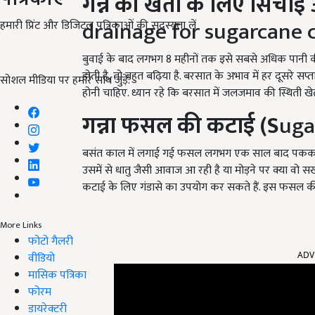
गन्ने की खेती के लिए
सिंचाई
drainage for sugarcane c
हमारी प्रिंट और डिजिटल पत्रिकाओं की सदस्यता लें
बुवाई के बाद लगभग 8 महीनों तक इसे सबसे अधिक पानी की
होती है, तो बहुत बढ़िया है. बरसात के अभाव में हर दूसरे सप्
सोशल मीडिया पर हमारे साथ जुड़ें:
होनी चाहिए. ध्यान रहे कि बरसात में जलजमाव की स्थिती खेतो
गन्ना फसल की कटाई (S
uga
बसंत काल में लगाई गई फसल लगभग एक साल बाद पककर तैयार
उसमें से धातु जैसी आवाज आ रही है या मोड़ने पर क्या वो स
कटाई के लिए गंडासे का उपयोग कर सकते हैं. इस फसल की 
More Links
फोटो गैलरी
ADV
वीडियो
मासिक पत्रिका
फोरम
डायरेक्टरी