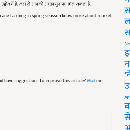
स
arcane farming in spring seasson know more about market
ल
स
Ne
इ
न
'
 and have suggestions to improve this article?
Mail
me
उ
An
ब
स
आ