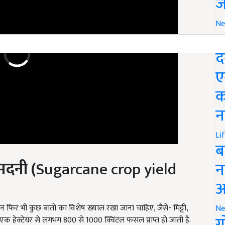
ज
Ne
M
द
ए
क
न
Li
ब
दनी (
Sugarcane crop yield
न
आ
 फिर भी कुछ बातों का विशेष ख्याल रखा जाना चाहिए, जैसे- मिट्टी,
हेक्टेयर से लगभग 800 से 1000 क्विंटल फसल प्राप्त हो जाती है.
Ne
ग
उद्दोग में है, जहां से आपको अच्छा मुनाफा मिल सकता है.