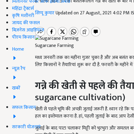
है. चलिए आज आपको बसंतकालीन गन्ने की खेती के बारे में विस
मिलेनियर फार्मर ऑफ इंडिया अवॉर्ड
महिंद्रा ट्रैक्टर्स
सिप्पू कुमार
Updated on 27 August, 2021 4:02 PM 
कृषि मशीनरी
जायद की फसल
बिज़नेस आइडियाज
पीएम किसान
Sugarcane Farming
Home
मध्य जनवरी तक का महीना गुजर चुका है और अब बसंत का आ
लिए किसानों ने तैयारियां शुरू कर दी है. फरवरी के महीने मे
न्यूज़ रैप
गन्ने की खेती से पहले की तैया
खबरें
sugarcane cultivation)
सफल किसान
खेती से पहले भूमि की अच्छी जुताई जरूरी है. ध्यान रहे कि 
हल का इस्तेमाल करना है. हां, पहली जुताई के बाद आप देस
सरकारी योजनाएं
जुताई के बाद पाटा चलाकर मिट्टी को भुरभुरा और समतल ब