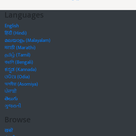
Languages
English
हिंदी (Hindi)
മലയാളം (Malayalam)
मराठी (Marathi)
தமிழ் (Tamil)
বাঙালি (Bengali)
ಕನ್ನಡ (Kannada)
ଓଡିଆ (Odia)
অসমীয়া (Asomiya)
ਪੰਜਾਬੀ
తెలుగు
ગુજરાતી
Browse
खबरें