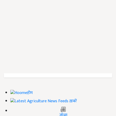
होम
ख़बरें
जॉब्स