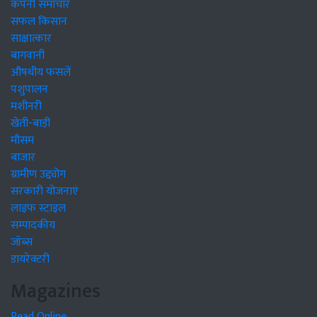
कंपनी समाचार
सफल किसान
साक्षात्कार
बागवानी
औषधीय फसलें
पशुपालन
मशीनरी
खेती-बाड़ी
मौसम
बाजार
ग्रामीण उद्द्योग
सरकारी योजनाएं
लाइफ स्टाइल
सम्पादकीय
जॉब्स
डायरेक्टरी
Magazines
Read Online