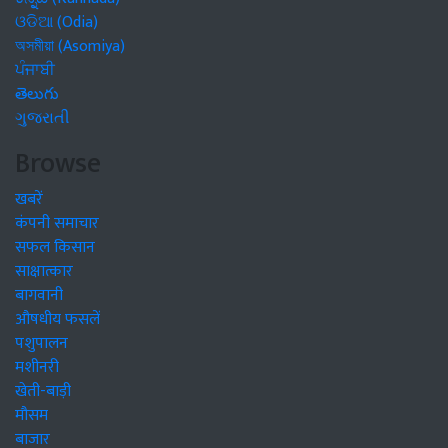
ଓଡିଆ (Odia)
অসমীয়া (Asomiya)
ਪੰਜਾਬੀ
తెలుగు
ગુજરાતી
Browse
खबरें
कंपनी समाचार
सफल किसान
साक्षात्कार
बागवानी
औषधीय फसलें
पशुपालन
मशीनरी
खेती-बाड़ी
मौसम
बाजार