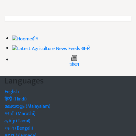
होम
ख़बरें
जॉब्स
Languages
English
हिंदी (Hindi)
മലയാളം (Malayalam)
मराठी (Marathi)
தமிழ் (Tamil)
বাঙালি (Bengali)
ಕನ್ನಡ (Kannada)