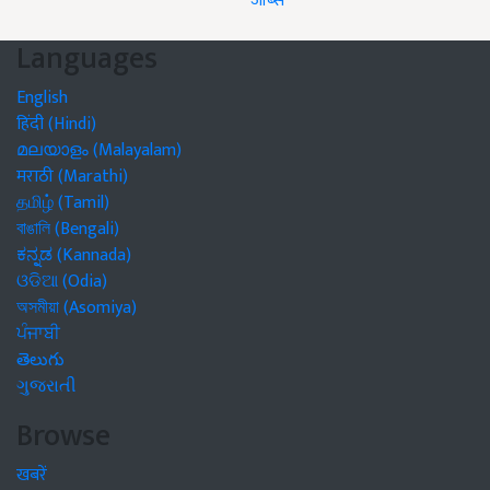
जॉब्स
Languages
English
हिंदी (Hindi)
മലയാളം (Malayalam)
मराठी (Marathi)
தமிழ் (Tamil)
বাঙালি (Bengali)
ಕನ್ನಡ (Kannada)
ଓଡିଆ (Odia)
অসমীয়া (Asomiya)
ਪੰਜਾਬੀ
తెలుగు
ગુજરાતી
Browse
खबरें