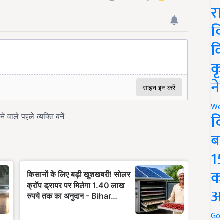
र
व
क
क
न
We
द
ब
1
क
अ
Go