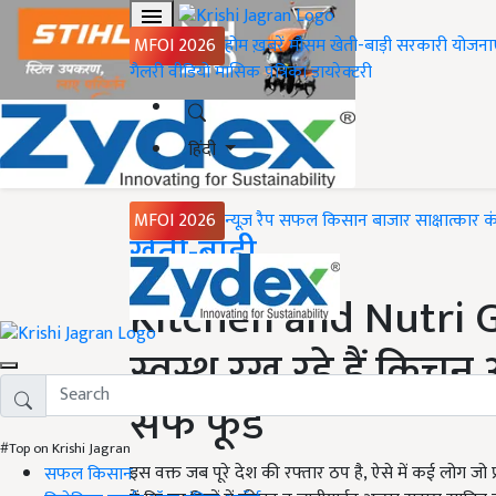
MFOI 2026
होम
ख़बरें
मौसम
खेती-बाड़ी
सरकारी योजना
गैलरी
वीडियो
मासिक पत्रिका
डायरेक्टरी
हिंदी
MFOI 2026
न्यूज़ रैप
सफल किसान
बाजार
साक्षात्कार
क
Home
खेती-बाड़ी
Kitchen and Nutri G
स्वस्थ रख रहे हैं किचन औ
सेफ फूड
#Top on Krishi Jagran
इस वक्त जब पूरे देश की रफ्तार ठप है, ऐसे में कई लोग जो 
सफल किसान