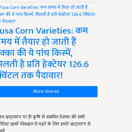
usa Corn Varieties: कम
मय में तैयार हो जाती हैं
क्का की ये पांच किस्में,
िलती है प्रति हेक्टेयर 126.6
्विंटल तक पैदावार!
More Stories
हम व्हाट्सएप पर हैं! कृषि से संबंधित देशभर की सभी
लेटेस्ट ख़बरें मोबाइल में पढ़ने के लिए हमारे व्हाट्सएप से
जुड़ें.