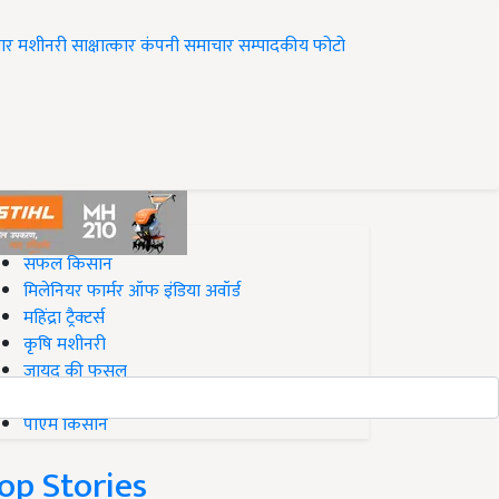
ार
मशीनरी
साक्षात्कार
कंपनी समाचार
सम्पादकीय
फोटो
op on Krishi Jagran
सफल किसान
मिलेनियर फार्मर ऑफ इंडिया अवॉर्ड
महिंद्रा ट्रैक्टर्स
कृषि मशीनरी
जायद की फसल
बिज़नेस आइडियाज
पीएम किसान
op Stories