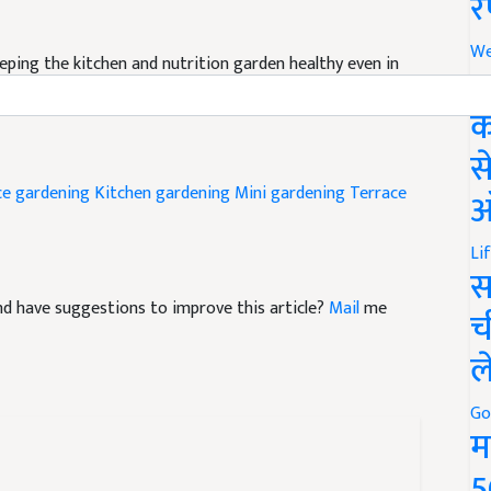
र
We
eping the kitchen and nutrition garden healthy even in
अ
क
स
ce gardening
Kitchen gardening
Mini gardening
Terrace
ऑ
Li
स
 and have suggestions to improve this article?
Mail
me
च
ल
Go
म
5