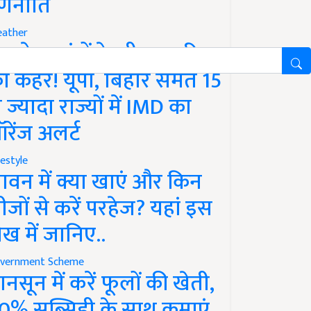
णनीति
ather
गले 12 घंटों के भीतर बारिश
ा कहर! यूपी, बिहार समेत 15
े ज्यादा राज्यों में IMD का
रेंज अलर्ट
festyle
ावन में क्या खाएं और किन
ीजों से करें परहेज? यहां इस
ेख में जानिए..
vernment Scheme
ानसून में करें फूलों की खेती,
0% सब्सिडी के साथ कमाएं