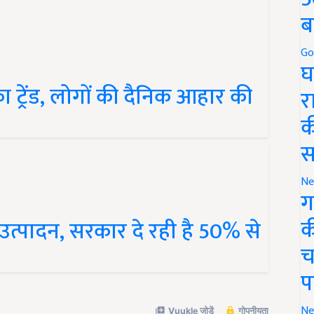
ब
Go
घ
का ट्रेंड, लोगों की दैनिक आहार की
र
क
स
Ne
ग
क
 उत्पादन, सरकार दे रही है 50% से
च
प
Ne