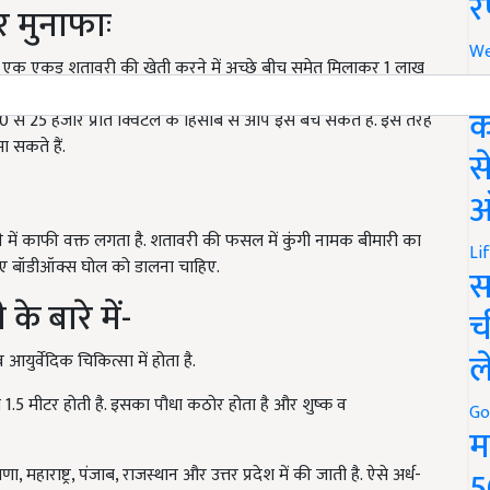
र
र मुनाफाः
We
ा है. एक एकड़ शतावरी की खेती करने में अच्छे बीच समेत मिलाकर 1 लाख
अ
ए तो एक एकड़ में करीब 150-180 क्विंटल गीली ज़ड़ प्राप्त होती है,
क
20 से 25 हजार प्रति क्विंटल के हिसाब से आप इसे बेच सकते हैं. इस तरह
सकते हैं.
स
ऑ
में काफी वक्त लगता है. शतावरी की फसल में कुंगी नामक बीमारी का
Li
 लिए बॉडीऑक्स घोल को डालना चाहिए.
स
के बारे में-
च
ल
युर्वेदिक चिकित्सा में होता है.
से 1.5 मीटर होती है. इसका पौधा कठोर होता है और शुष्क व
Go
म
5
 महाराष्ट्र, पंजाब, राजस्थान और उत्तर प्रदेश में की जाती है. ऐसे अर्ध-