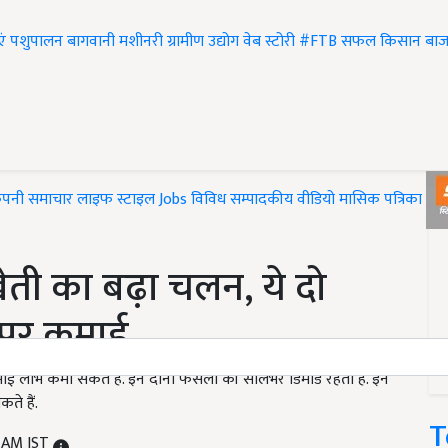
एं
पशुपालन
बागवानी
मशीनरी
ग्रामीण उद्योग
वेब स्टोरी
#FTB
सफल किसान
बाज
ंपनी समाचार
लाइफ स्टाइल
Jobs
विविध
सम्पादकीय
वीडियो
मासिक पत्रिका
#T
ेती का बढ़ा चलन, ये दो
पूर कमाई
ाई लाभ कमा सकते हैं. इन दोनों फसलों की सालभर डिमांड रहती है. इन
े हैं.
T
2 AM IST