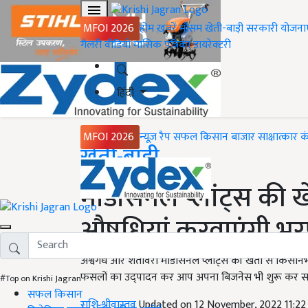
MFOI 2026
होम
ख़बरें
मौसम
खेती-बाड़ी
सरकारी योजना
गैलरी
वीडियो
मासिक पत्रिका
डायरेक्टरी
हिंदी
MFOI 2026
न्यूज़ रैप
सफल किसान
बाजार
साक्षात्कार
क
Home
खेती-बाड़ी
मेडिसिनल प्लांट्स की ख
औषधियां करवाएंगी भर
अश्वगंध और शतावरी मेडिसिनल प्लांट्स की खेती से किसानभ
फसलों का उद्पादन कर आप अपना बिजनेस भी शुरू कर सकत
#Top on Krishi Jagran
सफल किसान
राशि श्रीवास्तव
Updated on 12 November, 2022 11:2