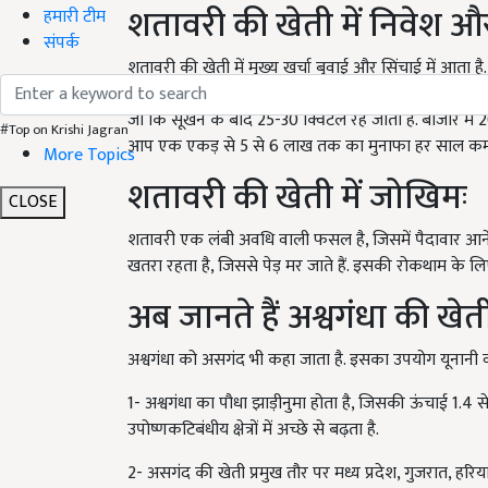
शतावरी की खेती में निवेश औ
हमारी टीम
संपर्क
शतावरी की खेती में मुख्य खर्चा बुवाई और सिंचाई में आत
के आसपास का खर्च आता है. अगर सभी चीज़ों का ध्यान रखा जा
जो कि सूखने के बाद 25-30 क्विंटल रह जाती है. बाजार में 
#Top on Krishi Jagran
आप एक एकड़ से 5 से 6 लाख तक का मुनाफा हर साल कमा 
More Topics
शतावरी की खेती में जोखिमः
CLOSE
शतावरी एक लंबी अवधि वाली फसल है, जिसमें पैदावार आने 
खतरा रहता है, जिससे पेड़ मर जाते हैं. इसकी रोकथाम के
अब जानते हैं अश्वगंधा की खेती 
अश्वगंधा को असगंद भी कहा जाता है. इसका उपयोग यूनानी व आ
1- अश्वगंधा का पौधा झाड़ीनुमा होता है, जिसकी ऊंचाई 1.4 
उपोष्णकटिबंधीय क्षेत्रों में अच्छे से बढ़ता है.
2- असगंद की खेती प्रमुख तौर पर मध्य प्रदेश, गुजरात, हरियाणा,