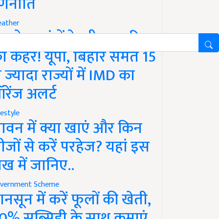
णनीति
ather
गले 12 घंटों के भीतर बारिश
ा कहर! यूपी, बिहार समेत 15
े ज्यादा राज्यों में IMD का
रेंज अलर्ट
festyle
ावन में क्या खाएं और किन
ीजों से करें परहेज? यहां इस
ेख में जानिए..
vernment Scheme
ानसून में करें फूलों की खेती,
0% सब्सिडी के साथ कमाएं