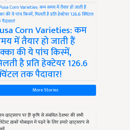
usa Corn Varieties: कम
मय में तैयार हो जाती हैं
क्का की ये पांच किस्में,
िलती है प्रति हेक्टेयर 126.6
्विंटल तक पैदावार!
More Stories
हम व्हाट्सएप पर हैं! कृषि से संबंधित देशभर की सभी
लेटेस्ट ख़बरें मोबाइल में पढ़ने के लिए हमारे व्हाट्सएप से
जुड़ें.