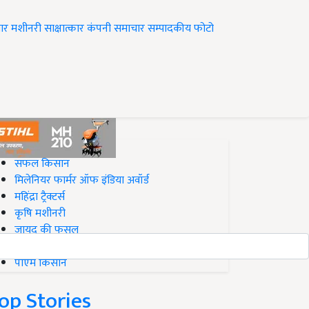
ार
मशीनरी
साक्षात्कार
कंपनी समाचार
सम्पादकीय
फोटो
op on Krishi Jagran
सफल किसान
मिलेनियर फार्मर ऑफ इंडिया अवॉर्ड
महिंद्रा ट्रैक्टर्स
कृषि मशीनरी
जायद की फसल
बिज़नेस आइडियाज
पीएम किसान
op Stories