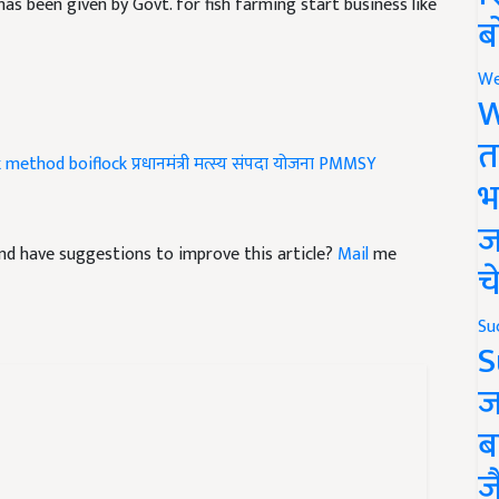
ब
We
W
ck method
boiflock
प्रधानमंत्री मत्स्य संपदा योजना
PMMSY
त
भ
ज
e and have suggestions to improve this article?
Mail
me
च
Su
S
ज
ब
ज