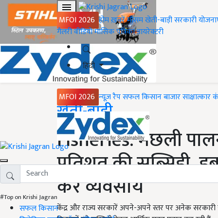
MFOI 2026
होम
ख़बरें
मौसम
खेती-बाड़ी
सरकारी योजना
गैलरी
वीडियो
मासिक पत्रिका
डायरेक्टरी
हिंदी
MFOI 2026
न्यूज़ रैप
सफल किसान
बाजार
साक्षात्कार
क
Home
खेती-बाड़ी
Fisheries: मछली पालन
प्रतिशत की सब्सिडी, ड
करें व्यवसाय
#Top on Krishi Jagran
केंद्र और राज्य सरकारें अपने-अपने स्तर पर अनेक सरकार
सफल किसान