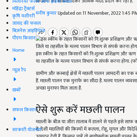
किसानों को सब्सिडी देकर आर्थिक मदद प्रदान कर रही हैं.
मिलेनियर फार्मर ऑफ इंडिया अवॉर्ड
महिंद्रा ट्रैक्टर्स
मनीष कुमार
Updated on 11 November, 2022 1:45 P
कृषि मशीनरी
जायद की फसल
बिज़नेस आइडियाज
पीएम किसान
Home
इस स्कीम के तहत किसानों को नि:शुल्क प्रशिक्षण और ऋण
या तहसील के मत्स्य पालन विभाग से संपर्क करना होगा. (
न्यूज़ रैप
ग्रामीण और कस्बाई क्षेत्रों में मछली पालन आमदनी का एक ब
हैं. मछली पालन एक मुनाफे का सौदा है. मत्स्य पालन व्
अच्छा मुनाफा मिल जाता है.
खबरें
ऐसे शुरू करें मछली पालन
सफल किसान
मछली के बीज या जीरा तालाब में डालने से पहले इसे सा
दें. देशी मछलियों की किस्मों में कतला, रोहू, मृगल और विदेश
सरकारी योजनाएं
उत्पादन देती हैं. किसान चाहें तो बायोफ्लॉक मछली पालन के