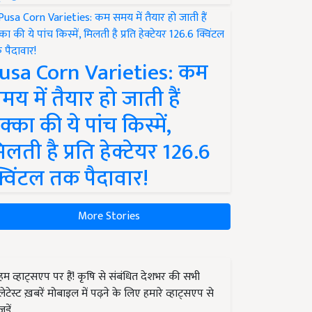
usa Corn Varieties: कम
मय में तैयार हो जाती हैं
क्का की ये पांच किस्में,
िलती है प्रति हेक्टेयर 126.6
्विंटल तक पैदावार!
More Stories
हम व्हाट्सएप पर हैं! कृषि से संबंधित देशभर की सभी
लेटेस्ट ख़बरें मोबाइल में पढ़ने के लिए हमारे व्हाट्सएप से
जुड़ें.