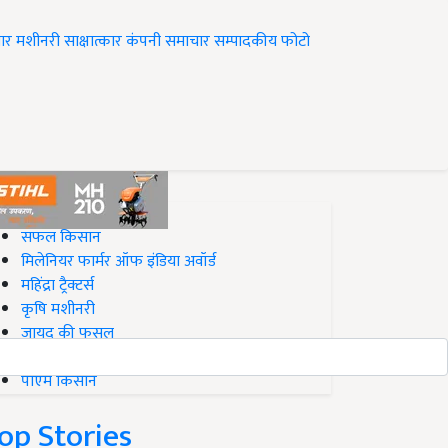
ार
मशीनरी
साक्षात्कार
कंपनी समाचार
सम्पादकीय
फोटो
op on Krishi Jagran
सफल किसान
मिलेनियर फार्मर ऑफ इंडिया अवॉर्ड
महिंद्रा ट्रैक्टर्स
कृषि मशीनरी
जायद की फसल
बिज़नेस आइडियाज
पीएम किसान
op Stories