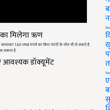
ब
न
ख का मिलेगा ऋण
Ne
क
 बनवाकर 1.60 लाख रुपये का बिना गारंटी के लोन भी ले सकते हैं.
ख
जा सकता है.
प
 आवश्यक डॉक्यूमेंट
त
Ne
ए
ब
सु
has been given by Govt. for fish farming start business like
श