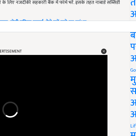
त
 लिए नजदीकी सहकारी बैंक में फॉर्म भरें. इसके तहत नाबार्ड सब्सिडी
अ
न, होगी बढ़िया कमाई; ऐसे करें बाड़े का प्रबंधन
Go
ब
प
ERTISEMENT
अ
Go
म
स
अ
आ
Li
म