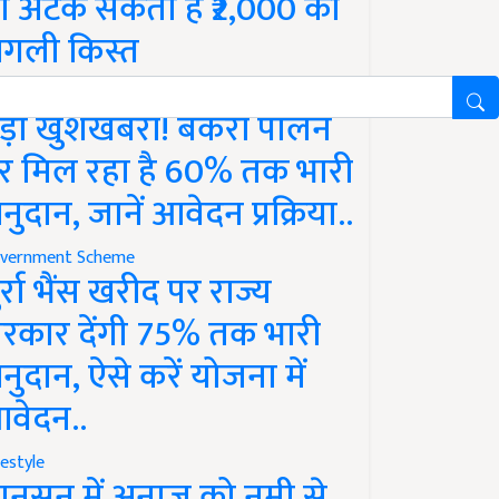
ो अटक सकती है ₹2,000 की
गली किस्त
vernment Scheme
ड़ी खुशखबरी! बकरी पालन
र मिल रहा है 60% तक भारी
नुदान, जानें आवेदन प्रक्रिया..
vernment Scheme
ुर्रा भैंस खरीद पर राज्य
रकार देंगी 75% तक भारी
नुदान, ऐसे करें योजना में
वेदन..
festyle
ानसून में अनाज को नमी से