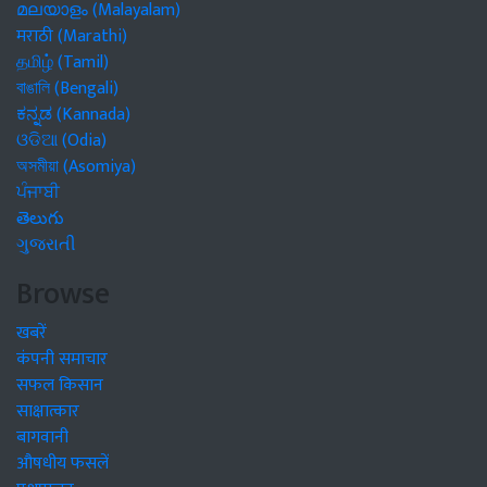
മലയാളം (Malayalam)
मराठी (Marathi)
தமிழ் (Tamil)
বাঙালি (Bengali)
ಕನ್ನಡ (Kannada)
ଓଡିଆ (Odia)
অসমীয়া (Asomiya)
ਪੰਜਾਬੀ
తెలుగు
ગુજરાતી
Browse
खबरें
कंपनी समाचार
सफल किसान
साक्षात्कार
बागवानी
औषधीय फसलें