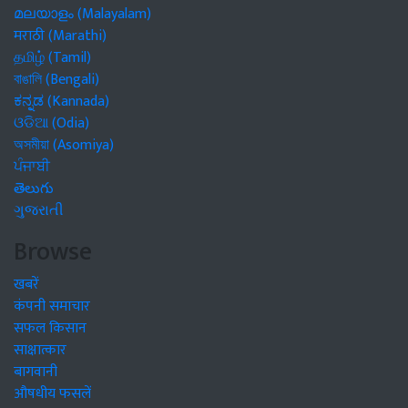
മലയാളം (Malayalam)
मराठी (Marathi)
தமிழ் (Tamil)
বাঙালি (Bengali)
ಕನ್ನಡ (Kannada)
ଓଡିଆ (Odia)
অসমীয়া (Asomiya)
ਪੰਜਾਬੀ
తెలుగు
ગુજરાતી
Browse
खबरें
कंपनी समाचार
सफल किसान
साक्षात्कार
बागवानी
औषधीय फसलें