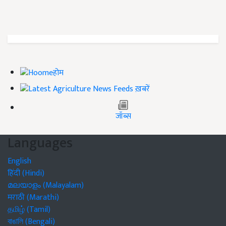
होम
ख़बरें
जॉब्स
Languages
English
हिंदी (Hindi)
മലയാളം (Malayalam)
मराठी (Marathi)
தமிழ் (Tamil)
বাঙালি (Bengali)