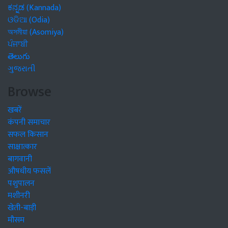
ಕನ್ನಡ (Kannada)
ଓଡିଆ (Odia)
অসমীয়া (Asomiya)
ਪੰਜਾਬੀ
తెలుగు
ગુજરાતી
Browse
खबरें
कंपनी समाचार
सफल किसान
साक्षात्कार
बागवानी
औषधीय फसलें
पशुपालन
मशीनरी
खेती-बाड़ी
मौसम