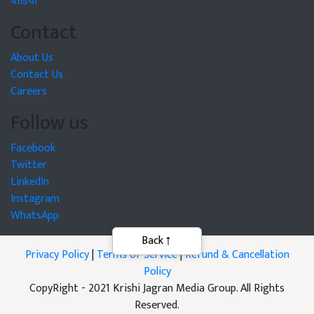
वीडियो
Contact
About Us
Contact Us
Careers
Follow us
Facebook
Twitter
LinkedIn
Instagram
WhatsApp
Privacy Policy
|
Terms of Service
|
Refund & Cancellation
Policy
CopyRight - 2021 Krishi Jagran Media Group. All Rights
Reserved.