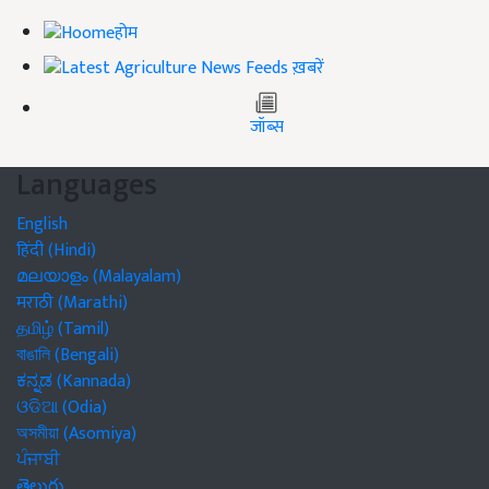
होम
ख़बरें
जॉब्स
Languages
English
हिंदी (Hindi)
മലയാളം (Malayalam)
मराठी (Marathi)
தமிழ் (Tamil)
বাঙালি (Bengali)
ಕನ್ನಡ (Kannada)
ଓଡିଆ (Odia)
অসমীয়া (Asomiya)
ਪੰਜਾਬੀ
తెలుగు