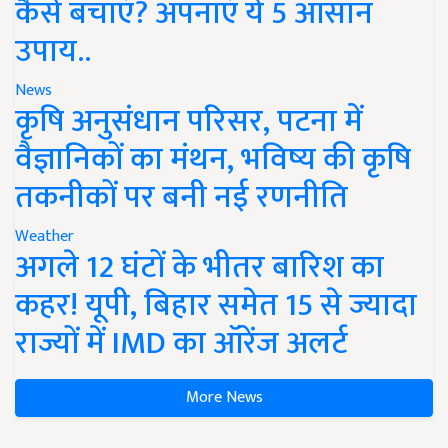
कैसे बचाएं? अपनाएं ये 5 आसान
उपाय..
News
कृषि अनुसंधान परिसर, पटना में
वैज्ञानिकों का मंथन, भविष्य की कृषि
तकनीकों पर बनी नई रणनीति
Weather
अगले 12 घंटों के भीतर बारिश का
कहर! यूपी, बिहार समेत 15 से ज्यादा
राज्यों में IMD का ऑरेंज अलर्ट
More News