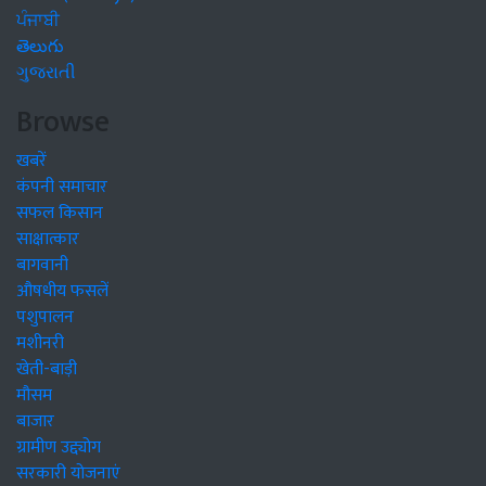
ਪੰਜਾਬੀ
తెలుగు
ગુજરાતી
Browse
खबरें
कंपनी समाचार
सफल किसान
साक्षात्कार
बागवानी
औषधीय फसलें
पशुपालन
मशीनरी
खेती-बाड़ी
मौसम
बाजार
ग्रामीण उद्द्योग
सरकारी योजनाएं