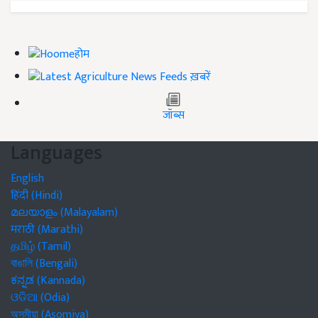
होम
ख़बरें
जॉब्स
Languages
English
हिंदी (Hindi)
മലയാളം (Malayalam)
मराठी (Marathi)
தமிழ் (Tamil)
বাঙালি (Bengali)
ಕನ್ನಡ (Kannada)
ଓଡିଆ (Odia)
অসমীয়া (Asomiya)