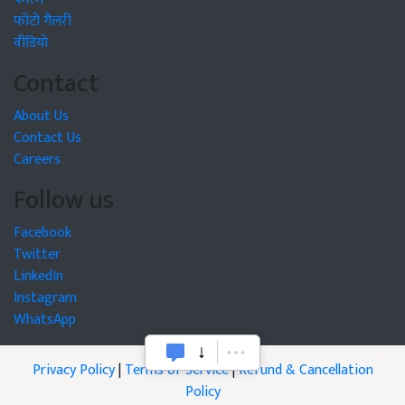
फोटो गैलरी
वीडियो
Contact
About Us
Contact Us
Careers
Follow us
Facebook
Twitter
LinkedIn
Instagram
WhatsApp
Privacy Policy
|
Terms of Service
|
Refund & Cancellation
Policy