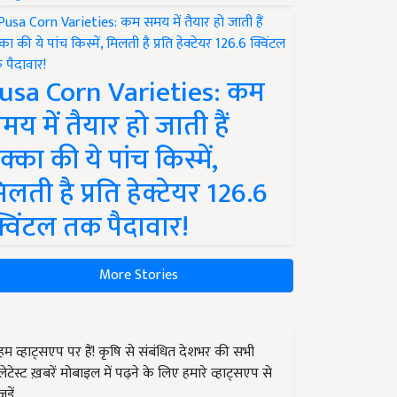
usa Corn Varieties: कम
मय में तैयार हो जाती हैं
क्का की ये पांच किस्में,
िलती है प्रति हेक्टेयर 126.6
्विंटल तक पैदावार!
More Stories
हम व्हाट्सएप पर हैं! कृषि से संबंधित देशभर की सभी
लेटेस्ट ख़बरें मोबाइल में पढ़ने के लिए हमारे व्हाट्सएप से
जुड़ें.