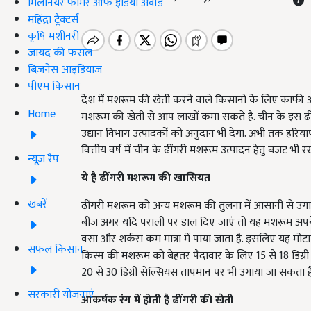
मिलेनियर फार्मर ऑफ इंडिया अवॉर्ड
महिंद्रा ट्रैक्टर्स
कृषि मशीनरी
जायद की फसल
बिज़नेस आइडियाज
पीएम किसान
देश में मशरूम की खेती करने वाले किसानों के लिए काफी अच
Home
मशरूम की खेती से आप लाखों कमा सकते हैं. चीन के इस ढी
उद्यान विभाग उत्पादकों को अनुदान भी देगा. अभी तक हरिय
वित्तीय वर्ष में चीन के ढींगरी मशरूम उत्पादन हेतु बजट भी र
न्यूज़ रैप
ये है ढींगरी मशरूम की खासियत
खबरें
ढ़ींगरी मशरूम को अन्य मशरूम की तुलना में आसानी से 
बीज अगर यदि पराली पर डाल दिए जाएं तो यह मशरूम अपने आ
वसा और शर्करा कम मात्रा में पाया जाता है. इसलिए यह मोट
सफल किसान
किस्म की मशरूम को बेहतर पैदावार के लिए 15 से 18 डिग्र
20 से 30 डिग्री सेल्सियस तापमान पर भी उगाया जा सकता ह
सरकारी योजनाएं
आकर्षक रंग में होती है ढींगरी की खेती