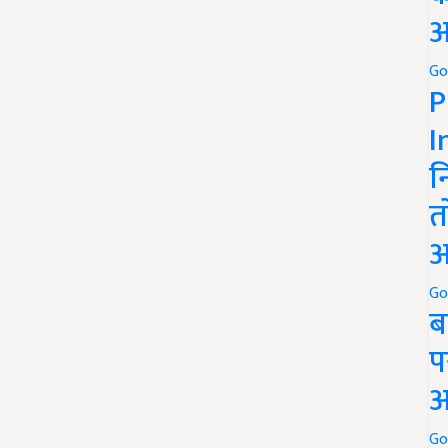
अ
Go
P
I
न
त
अ
Go
ब
प
अ
Go