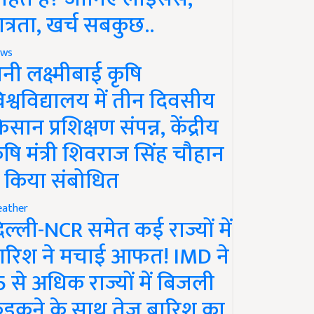
ात्रता, खर्च सबकुछ..
ws
ानी लक्ष्मीबाई कृषि
िश्वविद्यालय में तीन दिवसीय
िसान प्रशिक्षण संपन्न, केंद्रीय
ृषि मंत्री शिवराज सिंह चौहान
े किया संबोधित
ather
िल्ली-NCR समेत कई राज्यों में
ारिश ने मचाई आफत! IMD ने
5 से अधिक राज्यों में बिजली
ड़कने के साथ तेज बारिश का