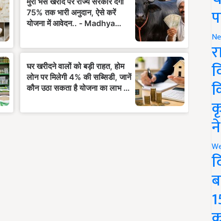
प
Ne
र
व
क
क
न
We
द
ब
1
क