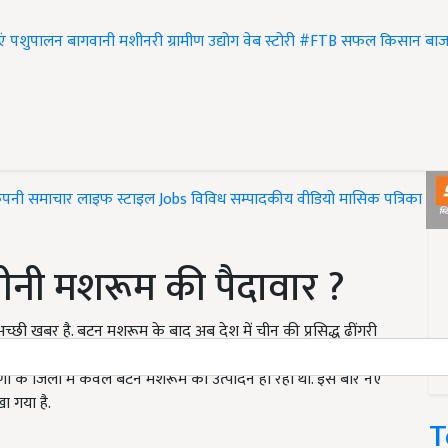
एं
पशुपालन
बागवानी
मशीनरी
ग्रामीण उद्योग
वेब स्टोरी
#FTB
सफल किसान
बाज
ंपनी समाचार
लाइफ स्टाइल
Jobs
विविध
सम्पादकीय
वीडियो
मासिक पत्रिका
#T
चीनी मशरूम की पैदावार ?
्छी खबर है. बटन मशरूम के बाद अब देश में चीन की प्रसिद्ध ढींगरी
ंगरी मशरूम की खेती अब हरियाणा में भी होगी. इसके लिए हरियाणा
ाणा के जिलों में केवल बटन मशरूम का उत्पादन हो रहा था. इस बार नए
खा गया है.
T