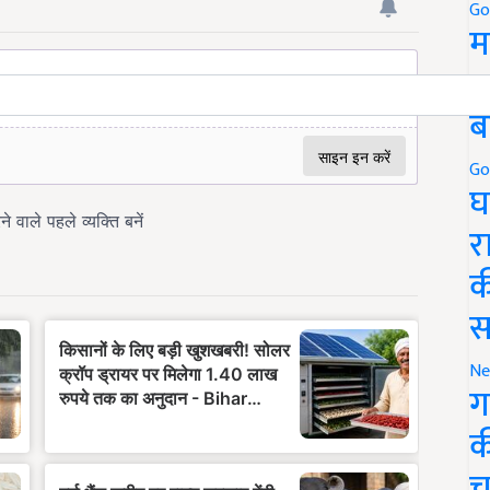
Go
म
5
ब
Go
घ
र
क
स
Ne
ग
क
च