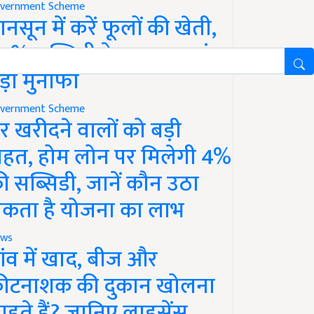
vernment Scheme
ानसून में करें फूलों की खेती,
0% सब्सिडी के साथ कमाएं
ड़ा मुनाफा
vernment Scheme
र खरीदने वालों को बड़ी
ाहत, होम लोन पर मिलेगी 4%
ी सब्सिडी, जानें कौन उठा
कता है योजना का लाभ
ws
ांव में खाद, बीज और
ीटनाशक की दुकान खोलना
ाहते हैं? जानिए लाइसेंस,