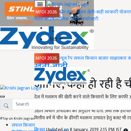
MFOI 2026
होम
ख़बरें
मौसम
खेती-बाड़ी
सरकारी योजना
गैलरी
वीडियो
मासिक पत्रिका
डायरेक्टरी
हिंदी
MFOI 2026
न्यूज़ रैप
सफल किसान
बाजार
साक्षात्कार
क
Home
खेती-बाड़ी
जानिए, कहां हो रही है 
देश में मशरूम की खेती करने वाले किसानों के लिए काफी अच
मशरूम की खेती से आप लाखों कमा सकते हैं. चीन के इस ढी
उद्यान विभाग उत्पादकों को अनुदान भी देगा. अभी तक हरिय
वित्तीय वर्ष में चीन के ढींगरी मशरूम उत्पादन हेतु बजट भी र
#Top on Krishi Jagran
सफल किसान
किशन
Updated on 8 January, 2019 2:15 PM IST