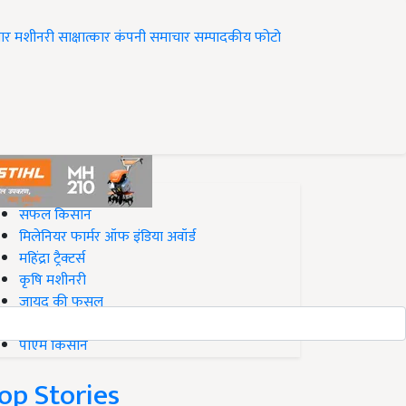
ार
मशीनरी
साक्षात्कार
कंपनी समाचार
सम्पादकीय
फोटो
op on Krishi Jagran
सफल किसान
मिलेनियर फार्मर ऑफ इंडिया अवॉर्ड
महिंद्रा ट्रैक्टर्स
कृषि मशीनरी
जायद की फसल
बिज़नेस आइडियाज
पीएम किसान
op Stories