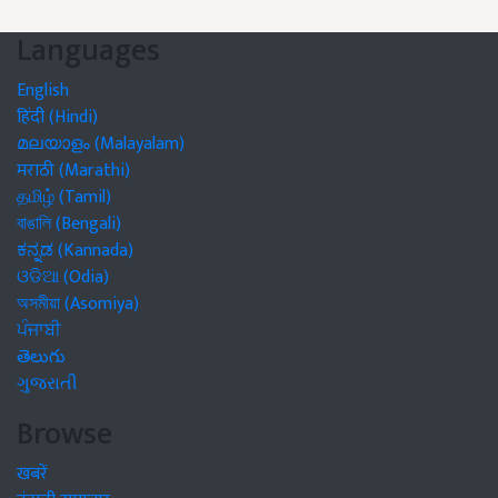
Languages
English
हिंदी (Hindi)
മലയാളം (Malayalam)
मराठी (Marathi)
தமிழ் (Tamil)
বাঙালি (Bengali)
ಕನ್ನಡ (Kannada)
ଓଡିଆ (Odia)
অসমীয়া (Asomiya)
ਪੰਜਾਬੀ
తెలుగు
ગુજરાતી
Browse
खबरें