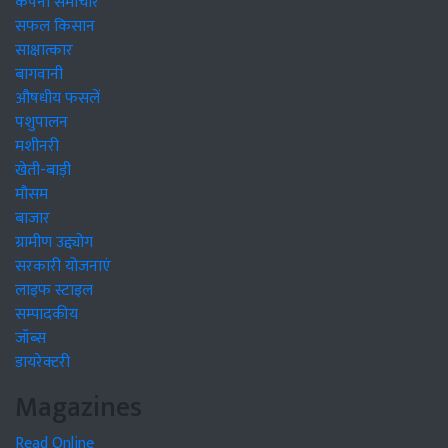
कंपनी समाचार
सफल किसान
साक्षात्कार
बागवानी
औषधीय फसलें
पशुपालन
मशीनरी
खेती-बाड़ी
मौसम
बाजार
ग्रामीण उद्द्योग
सरकारी योजनाएं
लाइफ स्टाइल
सम्पादकीय
जॉब्स
डायरेक्टरी
Magazines
Read Online