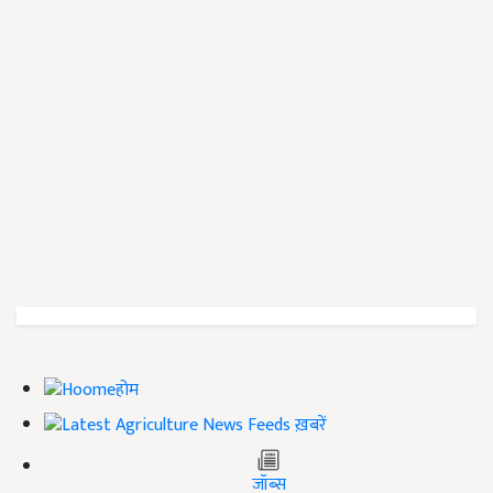
होम
ख़बरें
जॉब्स