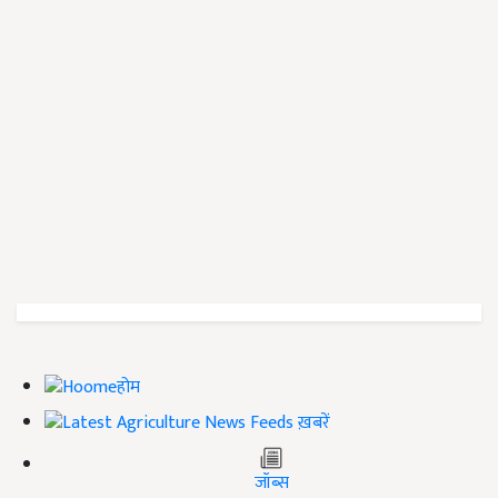
होम
ख़बरें
जॉब्स