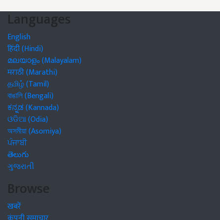
Languages
English
हिंदी (Hindi)
മലയാളം (Malayalam)
मराठी (Marathi)
தமிழ் (Tamil)
বাঙালি (Bengali)
ಕನ್ನಡ (Kannada)
ଓଡିଆ (Odia)
অসমীয়া (Asomiya)
ਪੰਜਾਬੀ
తెలుగు
ગુજરાતી
Browse
खबरें
कंपनी समाचार