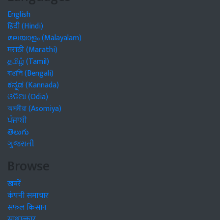
English
हिंदी (Hindi)
മലയാളം (Malayalam)
मराठी (Marathi)
தமிழ் (Tamil)
বাঙালি (Bengali)
ಕನ್ನಡ (Kannada)
ଓଡିଆ (Odia)
অসমীয়া (Asomiya)
ਪੰਜਾਬੀ
తెలుగు
ગુજરાતી
Browse
खबरें
कंपनी समाचार
सफल किसान
साक्षात्कार