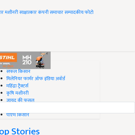
ार
मशीनरी
साक्षात्कार
कंपनी समाचार
सम्पादकीय
फोटो
op on Krishi Jagran
सफल किसान
मिलेनियर फार्मर ऑफ इंडिया अवॉर्ड
महिंद्रा ट्रैक्टर्स
कृषि मशीनरी
जायद की फसल
बिज़नेस आइडियाज
पीएम किसान
op Stories