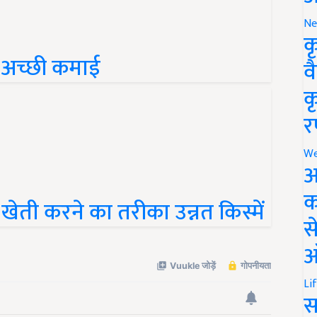
Ne
क
ं अच्छी कमाई
व
क
र
We
अ
ेती करने का तरीका उन्नत किस्में
क
स
ऑ
Li
स