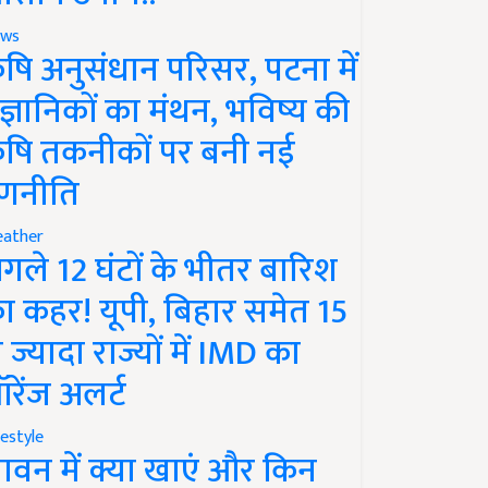
ws
ृषि अनुसंधान परिसर, पटना में
ैज्ञानिकों का मंथन, भविष्य की
ृषि तकनीकों पर बनी नई
णनीति
ather
गले 12 घंटों के भीतर बारिश
ा कहर! यूपी, बिहार समेत 15
े ज्यादा राज्यों में IMD का
रेंज अलर्ट
festyle
ावन में क्या खाएं और किन