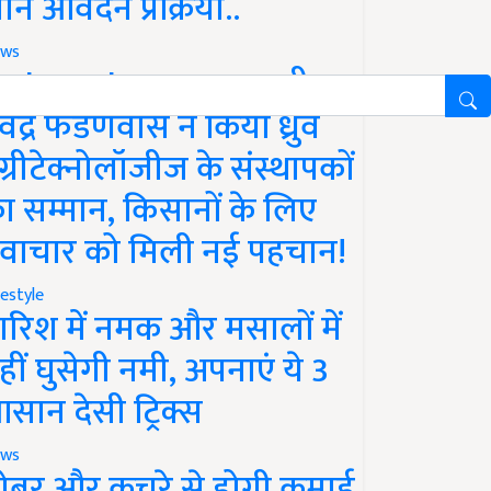
ानें आवेदन प्रक्रिया..
ws
aharashtra News: सीएम
ेवेंद्र फडणवीस ने किया ध्रुव
ग्रीटेक्नोलॉजीज के संस्थापकों
ा सम्मान, किसानों के लिए
वाचार को मिली नई पहचान!
festyle
ारिश में नमक और मसालों में
हीं घुसेगी नमी, अपनाएं ये 3
सान देसी ट्रिक्स
ws
ोबर और कचरे से होगी कमाई,