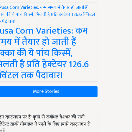
usa Corn Varieties: कम
मय में तैयार हो जाती हैं
क्का की ये पांच किस्में,
िलती है प्रति हेक्टेयर 126.6
्विंटल तक पैदावार!
More Stories
हम व्हाट्सएप पर हैं! कृषि से संबंधित देशभर की सभी
लेटेस्ट ख़बरें मोबाइल में पढ़ने के लिए हमारे व्हाट्सएप से
जुड़ें.