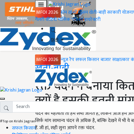
MFOI 2026
होम
ख़बरें
मौसम
खेती-बाड़ी
सरकारी योजना
गैलरी
वीडियो
मासिक पत्रिका
डायरेक्टरी
हिंदी
MFOI 2026
न्यूज़ रैप
सफल किसान
बाजार
साक्षात्कार
क
Home
खेती-बाड़ी
रक्त चंदन ने बनाया कि
क्यों है इसकी इतनी मां
चंदन की महत्वता तो हम सभी जानते हैं, लेकिन आज हम आपको
सिर्फ मांग सामान्य चंदन से अधिक है, बल्कि देखने में भी 
#Top on Krishi Jagran
हैं. जी हां, सही सुना आपने रक्त चंदन.
सफल किसान