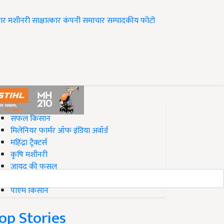
ार
मशीनरी
साक्षात्कार
कंपनी समाचार
सम्पादकीय
फोटो
op on Krishi Jagran
सफल किसान
मिलेनियर फार्मर ऑफ इंडिया अवॉर्ड
महिंद्रा ट्रैक्टर्स
कृषि मशीनरी
जायद की फसल
बिज़नेस आइडियाज
पीएम किसान
op Stories