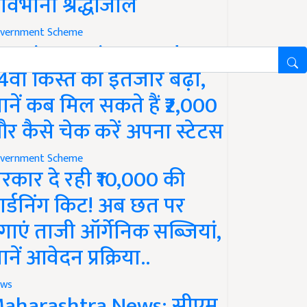
ावभीनी श्रद्धांजलि
vernment Scheme
M Kisan Yojana Update:
4वीं किस्त का इंतजार बढ़ा,
ानें कब मिल सकते हैं ₹2,000
र कैसे चेक करें अपना स्टेटस
vernment Scheme
रकार दे रही ₹10,000 की
ार्डनिंग किट! अब छत पर
गाएं ताजी ऑर्गेनिक सब्जियां,
ानें आवेदन प्रक्रिया..
ws
aharashtra News: सीएम