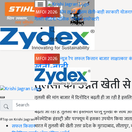
MFOI 2026
होम
ख़बरें
मौसम
खेती-बाड़ी
सरकारी योजना
गैलरी
वीडियो
मासिक पत्रिका
डायरेक्टरी
हिंदी
MFOI 2026
न्यूज़ रैप
सफल किसान
बाजार
साक्षात्कार
क
Home
खेती-बाड़ी
तुलसी की उन्नत खेती से
तुलसी की मांग बाजार में दिनोंदिन बढ़ती ही जा रही है इसल
में तुलसी की जबरदस्त मांग होती है. तुलसी की जड़ें, तना औ
बढ़ती जा रही है. तुलसी का इस्तेमाल घरेलू नुस्खों के साथ 
कॉस्मेटिक इंडस्ट्री और परफ्यूम में इसका उपयोग किया जाता 
#Top on Krishi Jagran
भारत में तुलसी की खेती उत्तर प्रदेश के मुरादाबाद, सीतापुर, बर
सफल किसान