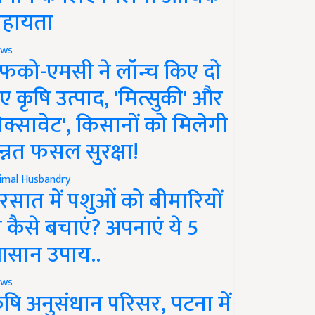
हायता
ws
फको-एमसी ने लॉन्च किए दो
ए कृषि उत्पाद, 'मित्सुकी' और
नेक्सावेट', किसानों को मिलेगी
न्नत फसल सुरक्षा!
imal Husbandry
रसात में पशुओं को बीमारियों
े कैसे बचाएं? अपनाएं ये 5
सान उपाय..
ws
ृषि अनुसंधान परिसर, पटना में