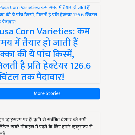
usa Corn Varieties: कम
मय में तैयार हो जाती हैं
क्का की ये पांच किस्में,
िलती है प्रति हेक्टेयर 126.6
्विंटल तक पैदावार!
More Stories
हम व्हाट्सएप पर हैं! कृषि से संबंधित देशभर की सभी
लेटेस्ट ख़बरें मोबाइल में पढ़ने के लिए हमारे व्हाट्सएप से
जुड़ें.