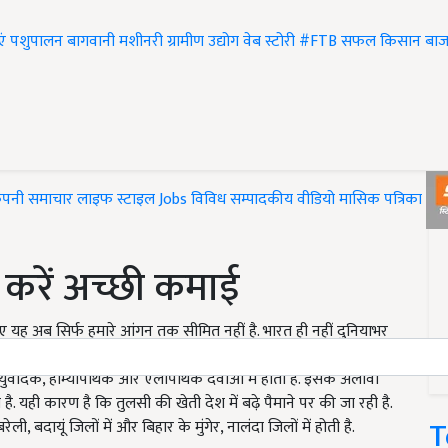
एं
पशुपालन
बागवानी
मशीनरी
ग्रामीण उद्योग
वेब स्टोरी
#FTB
सफल किसान
बाज
ंपनी समाचार
लाइफ स्टाइल
Jobs
विविध
सम्पादकीय
वीडियो
मासिक पत्रिका
#T
 करें अच्छी कमाई
िए यह अब सिर्फ हमारे आंगन तक सीमित नहीं है. भारत ही नहीं दुनियाभर
र बीज सभी उपयोगी होते हैं. यही वजह है कि तुलसी की मांग लगातार
आयुर्वेदिक, होम्योपैथिक और एलोपैथिक दवाओं में होता है. इसके अलावा
है. यही कारण है कि तुलसी की खेती देश में बढ़े पैमाने पर की जा रही है.
T
ेली, बदायूं जिलों में और बिहार के मुंगेर, नालंदा जिलों में होती है.