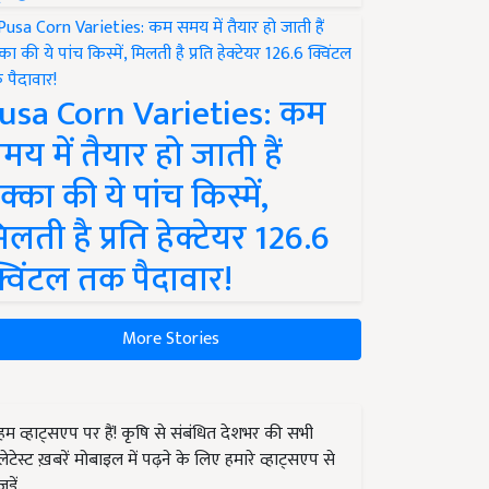
usa Corn Varieties: कम
मय में तैयार हो जाती हैं
क्का की ये पांच किस्में,
िलती है प्रति हेक्टेयर 126.6
्विंटल तक पैदावार!
More Stories
हम व्हाट्सएप पर हैं! कृषि से संबंधित देशभर की सभी
लेटेस्ट ख़बरें मोबाइल में पढ़ने के लिए हमारे व्हाट्सएप से
जुड़ें.