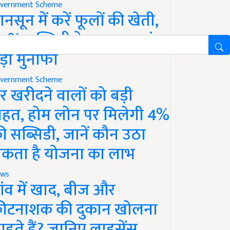
vernment Scheme
ानसून में करें फूलों की खेती,
0% सब्सिडी के साथ कमाएं
ड़ा मुनाफा
vernment Scheme
र खरीदने वालों को बड़ी
ाहत, होम लोन पर मिलेगी 4%
ी सब्सिडी, जानें कौन उठा
कता है योजना का लाभ
ws
ांव में खाद, बीज और
ीटनाशक की दुकान खोलना
ाहते हैं? जानिए लाइसेंस,