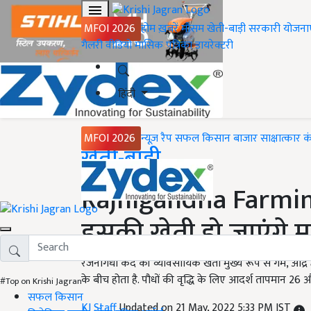
MFOI 2026
होम
ख़बरें
मौसम
खेती-बाड़ी
सरकारी योजना
गैलरी
वीडियो
मासिक पत्रिका
डायरेक्टरी
हिंदी
MFOI 2026
न्यूज़ रैप
सफल किसान
बाजार
साक्षात्कार
क
Home
खेती-बाड़ी
Rajnigandha Farming: 
इसकी खेती हो जाएंगे 
रजनीगंधा कंद की व्यावसायिक खेती मुख्य रूप से गर्म, आर्द्र
के बीच होता है. पौधों की वृद्धि के लिए आदर्श तापमान 26 औ
#Top on Krishi Jagran
सफल किसान
KJ Staff
Updated on 21 May, 2022 5:33 PM IST