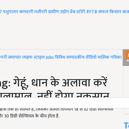
एं
पशुपालन
बागवानी
मशीनरी
ग्रामीण उद्योग
वेब स्टोरी
#FTB
सफल किसान
बाज
ंपनी समाचार
लाइफ स्टाइल
Jobs
विविध
सम्पादकीय
वीडियो
मासिक पत्रिका
#T
गेहूं, धान के अलावा करें
मालामाल, नहीं होगा नुकसान
 क्षेत्रों तक ही सीमित है, जिसका औसत तापमान 18 से 32 डिग्री सेल्सियस
र 30 डिग्री सेल्सियस के बीच होता है.
T