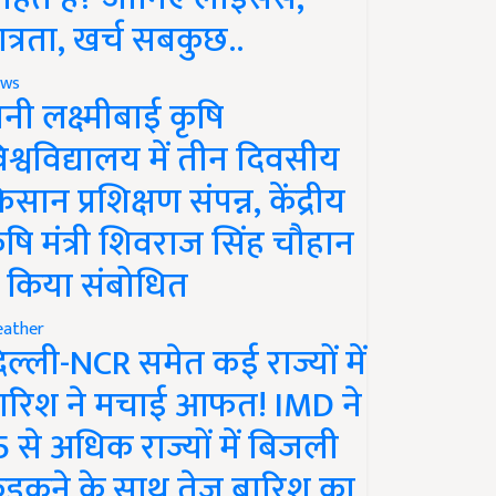
ात्रता, खर्च सबकुछ..
ws
ानी लक्ष्मीबाई कृषि
िश्वविद्यालय में तीन दिवसीय
िसान प्रशिक्षण संपन्न, केंद्रीय
ृषि मंत्री शिवराज सिंह चौहान
े किया संबोधित
ather
िल्ली-NCR समेत कई राज्यों में
ारिश ने मचाई आफत! IMD ने
5 से अधिक राज्यों में बिजली
ड़कने के साथ तेज बारिश का