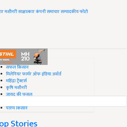
ार
मशीनरी
साक्षात्कार
कंपनी समाचार
सम्पादकीय
फोटो
op on Krishi Jagran
सफल किसान
मिलेनियर फार्मर ऑफ इंडिया अवॉर्ड
महिंद्रा ट्रैक्टर्स
कृषि मशीनरी
जायद की फसल
बिज़नेस आइडियाज
पीएम किसान
op Stories