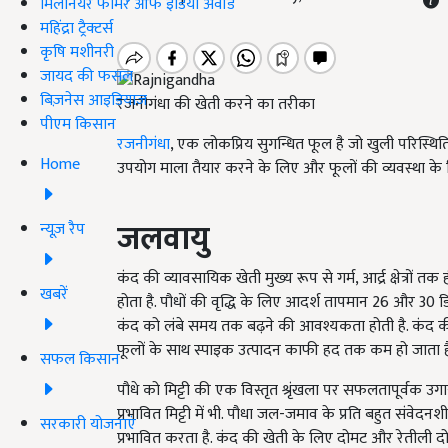
मिलेनियर फार्मर ऑफ इंडिया अवॉर्ड
महिंद्रा ट्रैक्टर्स
कृषि मशीनरी
जायद की फसल
बिज़नेस आइडियाज
रजनीगंधा की खेती करने का तरीका
पीएम किसान
रजनीगंधा
, एक लोकप्रिय सुगन्धित फूल है जो खुली परिस्थितिय
Home
उपयोग माला तैयार करने के लिए और फूलों की व्यवस्था के ल
जलवायु
न्यूज़ रैप
कंद की व्यावसायिक खेती मुख्य रूप से गर्म, आर्द्र क्षेत्रो
खबरें
होता है. पौधों की वृद्धि के लिए आदर्श तापमान 26 और 30 डिग
कंद को लंबे समय तक बढ़ने की आवश्यकता होती है. कंद की
फूलों के साथ स्पाइक उत्पादन काफी हद तक कम हो जाता ह
सफल किसान
पौधे को मिट्टी की एक विस्तृत श्रृंखला पर सफलतापूर्वक उग
प्रभावित मिट्टी में भी. पौधा जल-जमाव के प्रति बहुत संवेदन
सरकारी योजनाएं
प्रभावित करता है. कंद की खेती के लिए दोमट और रेतीली 