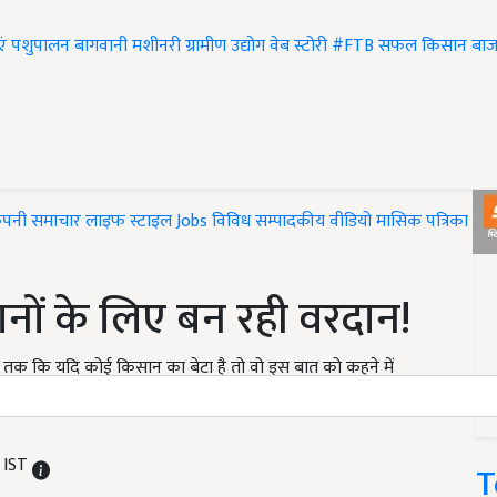
एं
पशुपालन
बागवानी
मशीनरी
ग्रामीण उद्योग
वेब स्टोरी
#FTB
सफल किसान
बाज
ंपनी समाचार
लाइफ स्टाइल
Jobs
विविध
सम्पादकीय
वीडियो
मासिक पत्रिका
#T
नों के लिए बन रही वरदान!
ं तक कि यदि कोई किसान का बेटा है तो वो इस बात को कहने में
सोच को बदल दिया है. कई फसलें ऐसी हैं जो किसान को बेहतर मुनाफा दे
M IST
T