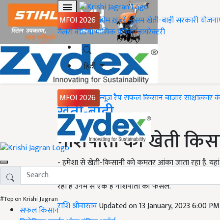
MFOI 2026
होम
ख़बरें
मौसम
खेती-बाड़ी
सरकारी योजना
गैलरी
वीडियो
मासिक पत्रिका
डायरेक्टरी
हिंदी
MFOI 2026
न्यूज़ रैप
सफल किसान
बाजार
साक्षात्कार
क
Home
खेती-बाड़ी
नाशपाती की खेती किसा
- हमेशा से खेती-किसानी को कमतर आंका जाता रहा है. यहा
झिझकता है, लेकिन अब खेती में हो रही बंपर कमाई ने इस 
रही हैं उनमें से एक है नाशपाती की फसल.
#Top on Krishi Jagran
राशि श्रीवास्तव
Updated on 13 January, 2023 6:00 P
सफल किसान