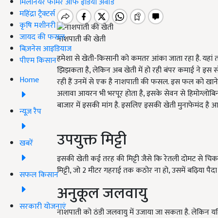
मिलेनियर फार्मर ऑफ इंडिया अवॉर्ड
महिंद्रा ट्रैक्टर्स
कृषि मशीनरी
जायद की फसल
नाशपाती की खेती
बिज़नेस आइडियाज
हमेशा से खेती-किसानी को कमतर आंका जाता रहा है. यहां 
पीएम किसान
झिझकता है, लेकिन अब खेती में हो रही बंपर कमाई ने इस 
Home
रही हैं उनमें से एक है नाशपाती की फसल. इस फल को खाने के क
अलावा आयरन भी भरपूर होता है, इसके सेवन से हिमोग्लोबिन बढ
बाजार में इसकी मांग है. इसलिए इसकी खेती मुनाफेमंद है आ
न्यूज़ रैप
उपयुक्त मिट्टी
खबरें
इसकी खेती कई तरह की मिट्टी जैसे कि रेतली दोमट से चि
मिट्टी, जो 2 मीटर गहराई तक कठोर ना हो, उसमें बढ़िया पैदा
सफल किसान
अनुकूल जलवायु
सरकारी योजनाएं
नाशपाती को ठंडी जलवायु में उजाया जा सकता है. लेकिन यद