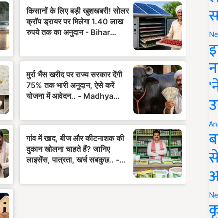
स
Ne
इ
न
'
उ
An
ब
स
आ
Ne
क