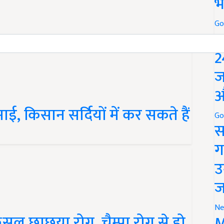
भ
Go
P
2
ज
औ
ाई, किसान सर्दियों में कर सकते हैं
Go
स
ग
उ
ज
सल छाछया रोग, चैम्पा रोग से हो
Ne
M