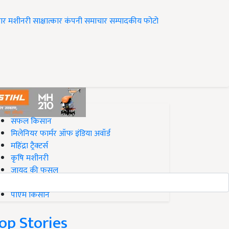
ार
मशीनरी
साक्षात्कार
कंपनी समाचार
सम्पादकीय
फोटो
op on Krishi Jagran
सफल किसान
मिलेनियर फार्मर ऑफ इंडिया अवॉर्ड
महिंद्रा ट्रैक्टर्स
कृषि मशीनरी
जायद की फसल
बिज़नेस आइडियाज
पीएम किसान
op Stories