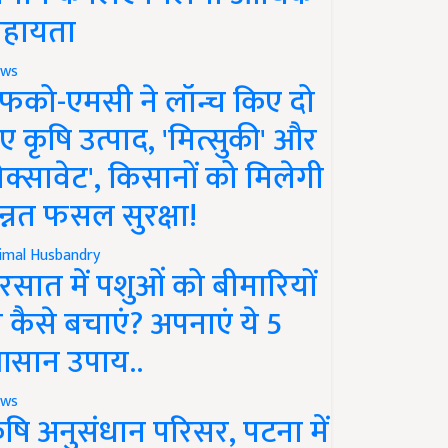
हायता
ws
फको-एमसी ने लॉन्च किए दो
ए कृषि उत्पाद, 'मित्सुकी' और
नेक्सावेट', किसानों को मिलेगी
न्नत फसल सुरक्षा!
imal Husbandry
रसात में पशुओं को बीमारियों
े कैसे बचाएं? अपनाएं ये 5
सान उपाय..
ws
ृषि अनुसंधान परिसर, पटना में