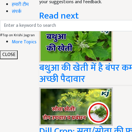
हमारी टीम
Read next
संपर्क
#Top on Krishi Jagran
More Topics
CLOSE
बथुआ की खेती में है बंपर कम
अच्छी पैदावार
Dill Crop: सुवा/सोवा की फ