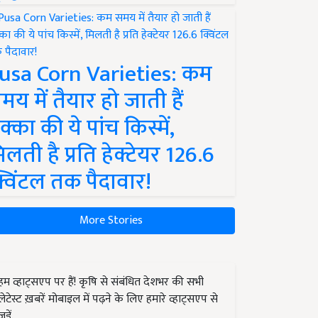
usa Corn Varieties: कम
मय में तैयार हो जाती हैं
क्का की ये पांच किस्में,
िलती है प्रति हेक्टेयर 126.6
्विंटल तक पैदावार!
More Stories
हम व्हाट्सएप पर हैं! कृषि से संबंधित देशभर की सभी
लेटेस्ट ख़बरें मोबाइल में पढ़ने के लिए हमारे व्हाट्सएप से
जुड़ें.