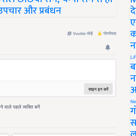
ग उपचार और प्रबंधन
द
ए
क
न
Li
ब
न
आ
Ne
ग
स
ल