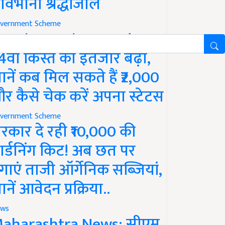
ावभीनी श्रद्धांजलि
vernment Scheme
M Kisan Yojana Update:
4वीं किस्त का इंतजार बढ़ा,
ानें कब मिल सकते हैं ₹2,000
र कैसे चेक करें अपना स्टेटस
vernment Scheme
रकार दे रही ₹10,000 की
ार्डनिंग किट! अब छत पर
गाएं ताजी ऑर्गेनिक सब्जियां,
ानें आवेदन प्रक्रिया..
ws
aharashtra News: सीएम