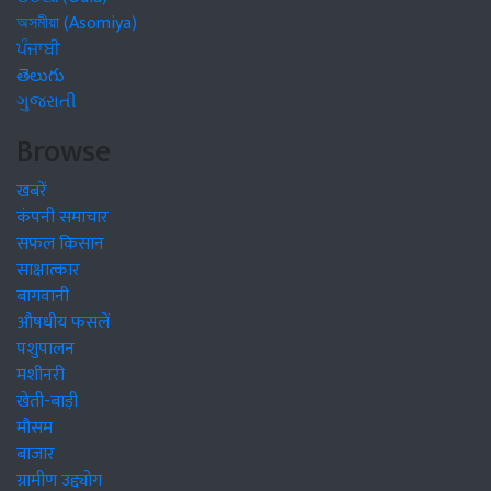
অসমীয়া (Asomiya)
ਪੰਜਾਬੀ
తెలుగు
ગુજરાતી
Browse
खबरें
कंपनी समाचार
सफल किसान
साक्षात्कार
बागवानी
औषधीय फसलें
पशुपालन
मशीनरी
खेती-बाड़ी
मौसम
बाजार
ग्रामीण उद्द्योग