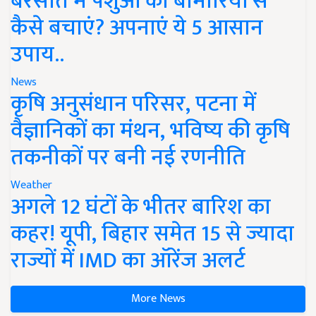
बरसात में पशुओं को बीमारियों से
कैसे बचाएं? अपनाएं ये 5 आसान
उपाय..
News
कृषि अनुसंधान परिसर, पटना में
वैज्ञानिकों का मंथन, भविष्य की कृषि
तकनीकों पर बनी नई रणनीति
Weather
अगले 12 घंटों के भीतर बारिश का
कहर! यूपी, बिहार समेत 15 से ज्यादा
राज्यों में IMD का ऑरेंज अलर्ट
More News