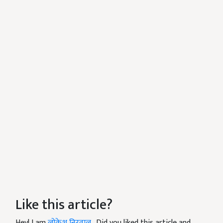
Like this article?
Hey! I am
लोकेश निरवाल
. Did you liked this article and