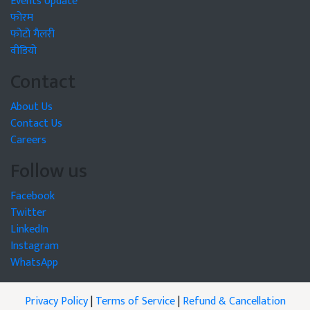
Events Update
फोरम
फोटो गैलरी
वीडियो
Contact
About Us
Contact Us
Careers
Follow us
Facebook
Twitter
LinkedIn
Instagram
WhatsApp
Privacy Policy
|
Terms of Service
|
Refund & Cancellation