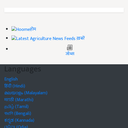
होम
ख़बरें
जॉब्स
Languages
English
हिंदी (Hindi)
മലയാളം (Malayalam)
मराठी (Marathi)
தமிழ் (Tamil)
বাঙালি (Bengali)
ಕನ್ನಡ (Kannada)
ଓଡିଆ (Odia)