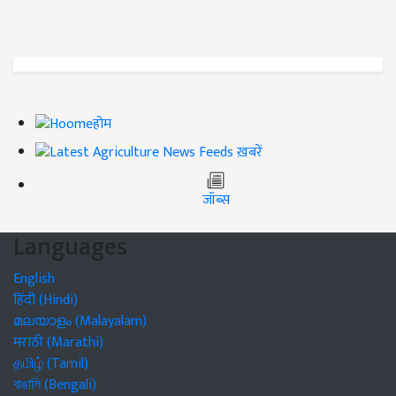
होम
ख़बरें
जॉब्स
Languages
English
हिंदी (Hindi)
മലയാളം (Malayalam)
मराठी (Marathi)
தமிழ் (Tamil)
বাঙালি (Bengali)