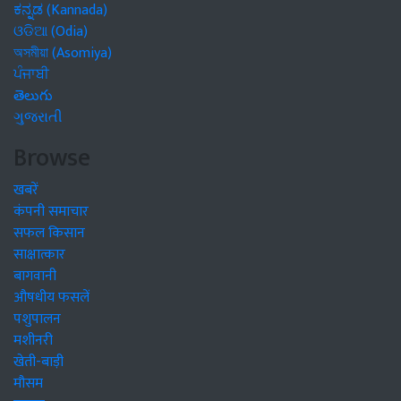
ಕನ್ನಡ (Kannada)
ଓଡିଆ (Odia)
অসমীয়া (Asomiya)
ਪੰਜਾਬੀ
తెలుగు
ગુજરાતી
Browse
खबरें
कंपनी समाचार
सफल किसान
साक्षात्कार
बागवानी
औषधीय फसलें
पशुपालन
मशीनरी
खेती-बाड़ी
मौसम