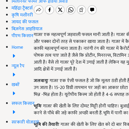
मिलेनियर फार्मर ऑफ इंडिया अवॉर्ड
महिंद्रा ट्रैक्टर्स
कृषि मशीनरी
जायद की फसल
बिज़नेस आइडियाज
गाजर एक महत्वपूर्ण जड़वाली फसल मानी जाती है। गाजर की 
पीएम किसान
और पक्का दोनों तरह से पकाकर खाया जाता है। गाजर में कै
Home
काफी महत्वपूर्ण माना जाता है। नारंगी रंग की गाजर में कैरोट
पोषक तत्व पाए जाते है जैसे कि प्रोटीन, मिनरल्स, विटामिन आ
आती है। वैसे तो गाजर पूरे देश में उगाई जाती है लेकिन यह मु
न्यूज़ रैप
आदि क्षेत्रों में उगाई जाती है।
जलवायुः
गाजर एक ऐसी फसल है जो कि मूलतः ठंडी होती है
खबरें
उग जाता है। 15-20 डिग्री तापमान पर जड़ों का आकार छोटा ह
भिन्न -भिन्न होता है। यूरोपीय किस्म जो होती है 4-6 सप्ताह 
सफल किसान
भूमिः
गाजर की खेती के लिए दोमट मिट्टी होनी चाहिए। बुआई 
करने से पौधे की जड़े काफी अच्छी बनती हैं. भूमि में पान
सरकारी योजनाएं
भूमि की तैयारीः
गाजर की खेती के लिए खेत को दो बार विक्ट