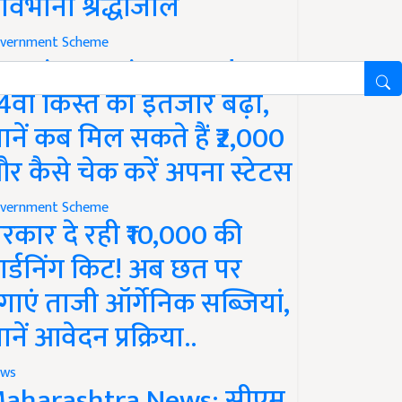
ावभीनी श्रद्धांजलि
vernment Scheme
M Kisan Yojana Update:
4वीं किस्त का इंतजार बढ़ा,
ानें कब मिल सकते हैं ₹2,000
र कैसे चेक करें अपना स्टेटस
vernment Scheme
रकार दे रही ₹10,000 की
ार्डनिंग किट! अब छत पर
गाएं ताजी ऑर्गेनिक सब्जियां,
ानें आवेदन प्रक्रिया..
ws
aharashtra News: सीएम