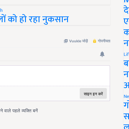
द
ों को हो रहा नुकसान
ए
क
न
Li
ब
न
आ
Ne
ग
स
ल