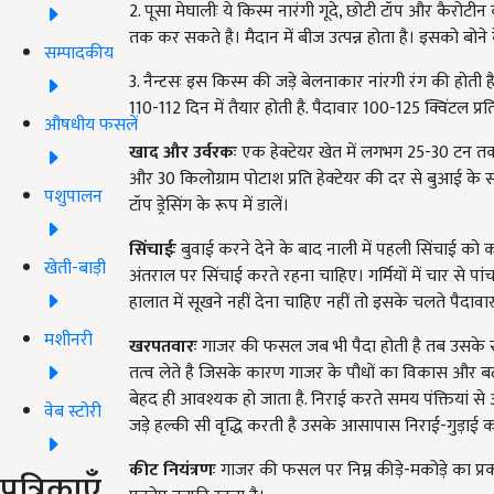
2. पूसा मेघालीः ये किस्म नारंगी गूदे, छोटी टॉप और कैरोटी
तक कर सकते है। मैदान में बीज उत्पन्न होता है। इसको बोने
सम्पादकीय
3. नैन्टसः इस किस्म की जड़े बेलनाकार नांरगी रंग की होती है
110-112
दिन में तैयार होती है. पैदावार
100-125
क्विंटल प्रत
औषधीय फसलें
खाद और उर्वरकः
एक हेक्टेयर खेत में लगभग 25-30 टन तक
और 30 किलोग्राम पोटाश प्रति हेक्टेयर की दर से बुआई के 
पशुपालन
टॉप ड्रेसिंग के रूप में डालें।
सिंचाईः
बुवाई करने देने के बाद नाली में पहली सिंचाई को कर
खेती-बाड़ी
अंतराल पर सिंचाई करते रहना चाहिए। गर्मियों में चार से प
हालात में सूखने नहीं देना चाहिए नहीं तो इसके चलते पैदा
मशीनरी
खरपतवारः
गाजर की फसल जब भी पैदा होती है तब उसके स
तत्व लेते है जिसके कारण गाजर के पौधों का विकास और बढ़
बेहद ही आवश्यक हो जाता है. निराई करते समय पंक्तियां 
वेब स्टोरी
जड़े हल्की सी वृद्धि करती है उसके आसापास निराई-गुड़ा
कीट नियंत्रणः
गाजर की फसल पर निम्न कीड़े-मकोड़े का प्रकोप
पत्रिकाएँ