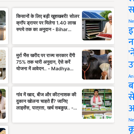
स
Ne
इ
न
'
उ
An
ब
स
आ
Ne
क