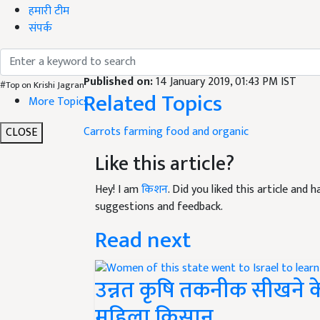
हमारी टीम
संपर्क
English Summary:
Organic Farming Method of 
Published on:
14 January 2019, 01:43 PM IST
#Top on Krishi Jagran
Related Topics
More Topics
Carrots
farming
food and organic
CLOSE
Like this article?
Hey! I am
किशन
. Did you liked this article and
suggestions and feedback.
Read next
उन्नत कृषि तकनीक सीखने 
महिला किसान