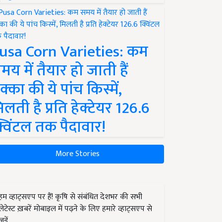
usa Corn Varieties: कम
मय में तैयार हो जाती हैं
क्का की ये पांच किस्में,
िलती है प्रति हेक्टेयर 126.6
्विंटल तक पैदावार!
More Stories
हम व्हाट्सएप पर हैं! कृषि से संबंधित देशभर की सभी
लेटेस्ट ख़बरें मोबाइल में पढ़ने के लिए हमारे व्हाट्सएप से
जुड़ें.