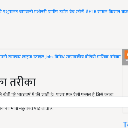
एं
पशुपालन
बागवानी
मशीनरी
ग्रामीण उद्योग
वेब स्टोरी
#FTB
सफल किसान
बाज
ंपनी समाचार
लाइफ स्टाइल
Jobs
विविध
सम्पादकीय
वीडियो
मासिक पत्रिका
#T
का तरीका
खेती पूरे भारतवर्ष में की जाती है। गाजर एक ऐसी फसल है जिसे कच्चा
रोटीन और विटामिन ए पाया जाता है जो कि मनुष्य के शरीर के लिए
ीन की मात्रा बहुतायत पाई जाती है.
T