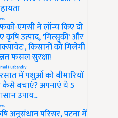
हायता
ws
फको-एमसी ने लॉन्च किए दो
ए कृषि उत्पाद, 'मित्सुकी' और
नेक्सावेट', किसानों को मिलेगी
न्नत फसल सुरक्षा!
imal Husbandry
रसात में पशुओं को बीमारियों
े कैसे बचाएं? अपनाएं ये 5
सान उपाय..
ws
ृषि अनुसंधान परिसर, पटना में