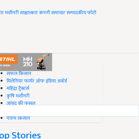
ार
मशीनरी
साक्षात्कार
कंपनी समाचार
सम्पादकीय
फोटो
op on Krishi Jagran
सफल किसान
मिलेनियर फार्मर ऑफ इंडिया अवॉर्ड
महिंद्रा ट्रैक्टर्स
कृषि मशीनरी
जायद की फसल
बिज़नेस आइडियाज
पीएम किसान
op Stories