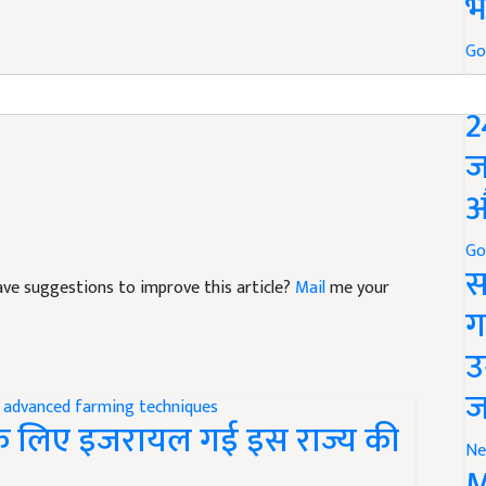
भ
Go
P
Carrot
2
ज
औ
Go
स
 have suggestions to improve this article?
Mail
me your
ग
उ
ज
के लिए इजरायल गई इस राज्य की
Ne
M