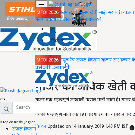
MFOI 2026
होम
ख़बरें
मौसम
खेती-बाड़ी
सरकारी योजना
गैलरी
वीडियो
मासिक पत्रिका
डायरेक्टरी
हिंदी
MFOI 2026
न्यूज़ रैप
सफल किसान
बाजार
साक्षात्कार
क
Home
खेती-बाड़ी
गाजर की जैविक खेती 
गाजर एक महत्वपूर्ण जड़वाली फसल मानी जाती है। गाजर की 
और पक्का दोनों तरह से पकाकर खाया जाता है। गाजर में कै
काफी महत्वपूर्ण माना जाता है। नारंगी रंग की गाजर में कैरोट
#Top on Krishi Jagran
किशन
Updated on 14 January, 2019 1:43 PM IST
सफल किसान