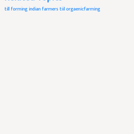
till forming
indian farmers
tiil
orgaenicfarming