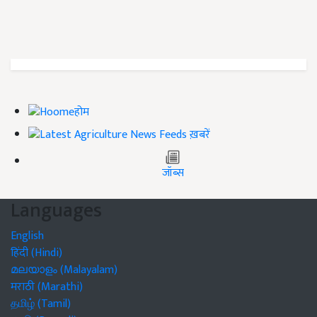
होम
ख़बरें
जॉब्स
Languages
English
हिंदी (Hindi)
മലയാളം (Malayalam)
मराठी (Marathi)
தமிழ் (Tamil)