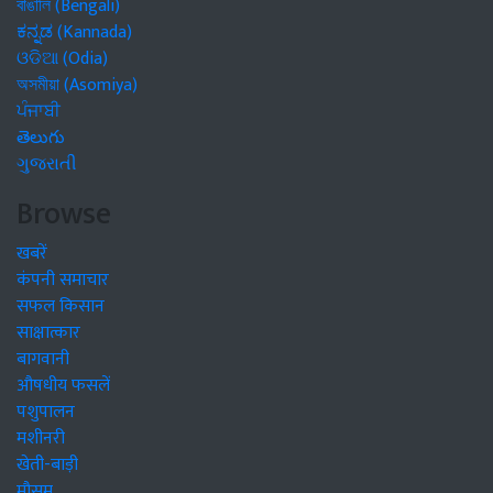
বাঙালি (Bengali)
ಕನ್ನಡ (Kannada)
ଓଡିଆ (Odia)
অসমীয়া (Asomiya)
ਪੰਜਾਬੀ
తెలుగు
ગુજરાતી
Browse
खबरें
कंपनी समाचार
सफल किसान
साक्षात्कार
बागवानी
औषधीय फसलें
पशुपालन
मशीनरी
खेती-बाड़ी
मौसम