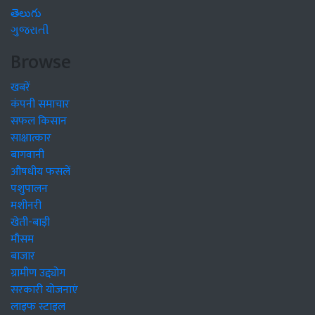
తెలుగు
ગુજરાતી
Browse
खबरें
कंपनी समाचार
सफल किसान
साक्षात्कार
बागवानी
औषधीय फसलें
पशुपालन
मशीनरी
खेती-बाड़ी
मौसम
बाजार
ग्रामीण उद्द्योग
सरकारी योजनाएं
लाइफ स्टाइल