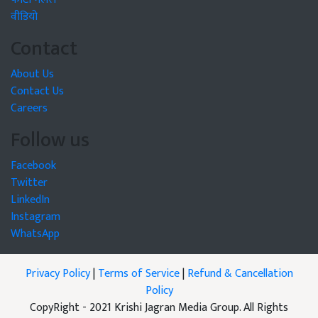
वीडियो
Contact
About Us
Contact Us
Careers
Follow us
Facebook
Twitter
LinkedIn
Instagram
WhatsApp
Privacy Policy
|
Terms of Service
|
Refund & Cancellation
Policy
CopyRight - 2021 Krishi Jagran Media Group. All Rights