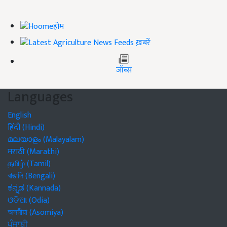
होम
ख़बरें
जॉब्स
Languages
English
हिंदी (Hindi)
മലയാളം (Malayalam)
मराठी (Marathi)
தமிழ் (Tamil)
বাঙালি (Bengali)
ಕನ್ನಡ (Kannada)
ଓଡିଆ (Odia)
অসমীয়া (Asomiya)
ਪੰਜਾਬੀ