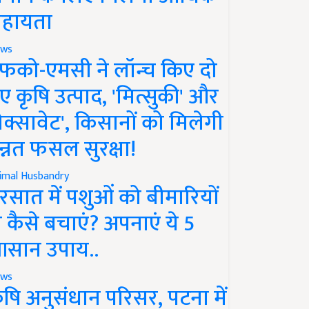
हायता
ws
फको-एमसी ने लॉन्च किए दो
ए कृषि उत्पाद, 'मित्सुकी' और
नेक्सावेट', किसानों को मिलेगी
न्नत फसल सुरक्षा!
imal Husbandry
रसात में पशुओं को बीमारियों
े कैसे बचाएं? अपनाएं ये 5
सान उपाय..
ws
ृषि अनुसंधान परिसर, पटना में