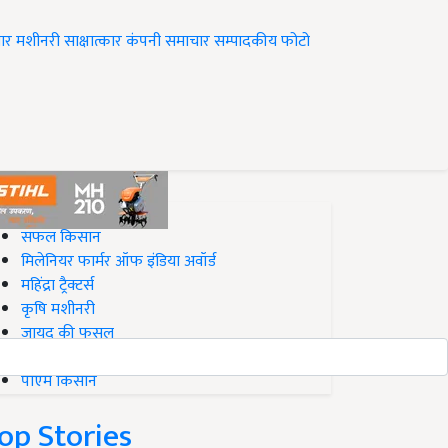
ार
मशीनरी
साक्षात्कार
कंपनी समाचार
सम्पादकीय
फोटो
op on Krishi Jagran
सफल किसान
मिलेनियर फार्मर ऑफ इंडिया अवॉर्ड
महिंद्रा ट्रैक्टर्स
कृषि मशीनरी
जायद की फसल
बिज़नेस आइडियाज
पीएम किसान
op Stories