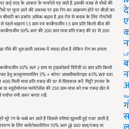
ौधों पर फूल आने की अवस्था पर इस रोग का आक्रमण होने पर बीजों का
द
स बीमारी का प्रकोप अधिक बढ़ता है. इस रोग से बचाव के लिए रोगरोधी
े पहले थाइरम 1.5 ग्राम एवं कार्बेण्डजीम 1.5 ग्राम प्रति किलो बीज की
ए
कार्बेण्डजीम 50% WP की 200 ग्राम मात्रा प्रति एकड़ की दर से 200
क
न
ं. यह पौधे की शुरुआती अवस्था में ज्यादा होता है लेकिन रोग का हमला
Li
ब
ार्बेण्डजीम 50% WP 2 ग्राम या ट्राइकोडर्मा विरिडी 10 ग्राम प्रति किलो
पचार हेतु कासुगामायसिन 5% + कॉपर आक्सीक्लोराइड 45% WP दवा
न
 400 मिली मात्रा प्रति एकड़ की दर से छिड़काव करें. मिट्टी उपचार के
ा या स्यूडोमोनास फ्लोरोसेंस की 250 ग्राम मात्रा को एक एकड़ खेत में
आ
 पर्याप्त नमी जरूर बनाए रखें.
Ne
ग
 भूरे रंग के धब्बे बन जाते हैं जिससे पत्तियां झुलसी हुई नजर आती है.
स
 के निवारण के लिए क्लोरोथालोनिल 70% WP @ 300 ग्राम/एकड़ या
ल
 या मेटिराम 55% + पायरोक्लोरेस्ट्रोबिन 5% WG @ 600 ग्राम/एकड़