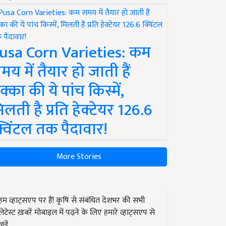
usa Corn Varieties: कम
मय में तैयार हो जाती हैं
क्का की ये पांच किस्में,
िलती है प्रति हेक्टेयर 126.6
्विंटल तक पैदावार!
More Stories
हम व्हाट्सएप पर हैं! कृषि से संबंधित देशभर की सभी
लेटेस्ट ख़बरें मोबाइल में पढ़ने के लिए हमारे व्हाट्सएप से
जुड़ें.