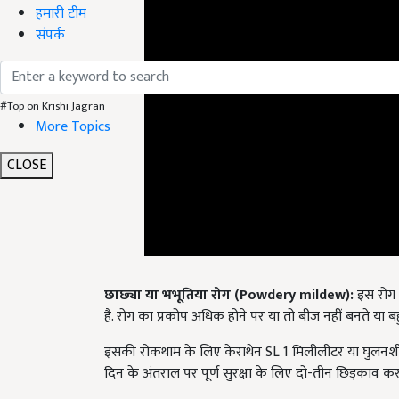
हमारी टीम
संपर्क
#Top on Krishi Jagran
More Topics
CLOSE
छाछ्या या भभूतिया रोग (
Powdery mildew
):
इस रोग म
है. रोग का प्रकोप अधिक होने पर या तो बीज नहीं बनते या बहु
इसकी रोकथाम के लिए केराथेन SL 1 मिलीलीटर या घुलनशील
दिन के अंतराल पर पूर्ण सुरक्षा के लिए दो-तीन छिड़काव कर
तना पिटिका रोग (
Stem Gall
):
इस रोग की वजह से तने 