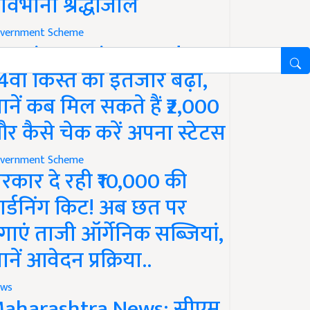
ावभीनी श्रद्धांजलि
vernment Scheme
M Kisan Yojana Update:
4वीं किस्त का इंतजार बढ़ा,
ानें कब मिल सकते हैं ₹2,000
र कैसे चेक करें अपना स्टेटस
vernment Scheme
रकार दे रही ₹10,000 की
ार्डनिंग किट! अब छत पर
गाएं ताजी ऑर्गेनिक सब्जियां,
ानें आवेदन प्रक्रिया..
ws
aharashtra News: सीएम