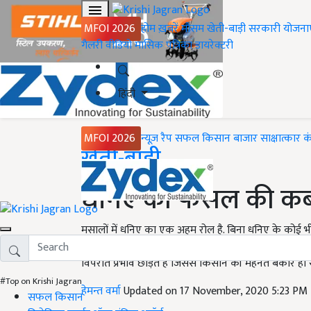
MFOI 2026
होम
ख़बरें
मौसम
खेती-बाड़ी
सरकारी योजना
गैलरी
वीडियो
मासिक पत्रिका
डायरेक्टरी
हिंदी
MFOI 2026
न्यूज़ रैप
सफल किसान
बाजार
साक्षात्कार
क
Home
खेती-बाड़ी
धनिए की फसल की कब
मसालों में धनिए का एक अहम रोल है. बिना धनिए के कोई भी म
किया जाता है. इसके अंदर कई औषधीय गुण भी होते हैं. इसम
विपरीत प्रभाव छोड़ते है जिससे किसान की मेहनत बेकार हो 
#Top on Krishi Jagran
हेमन्त वर्मा
Updated on 17 November, 2020 5:23 PM
सफल किसान