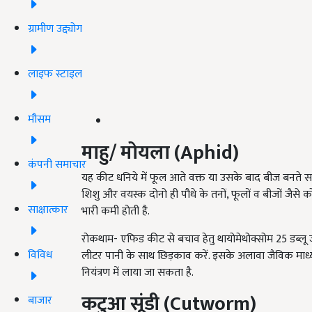
ग्रामीण उद्द्योग
लाइफ स्टाइल
मौसम
माहु/ मोयला (
Aphid)
कंपनी समाचार
यह कीट धनिये में फूल आते वक्त या उसके बाद बीज बनते समय
शिशु और वयस्क दोनो ही पौधे के तनों, फूलों व बीजों जैसे
साक्षात्कार
भारी कमी होती है.
रोकथाम- एफिड कीट से बचाव हेतु थायोमेथोक्सोम 25 डब्लू 
विविध
लीटर पानी के साथ छिड़काव करें. इसके अलावा जैविक माध्य
नियंत्रण में लाया जा सकता है.
कटुआ सूंडी
(
Cutworm
)
बाजार