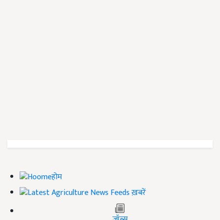
होम
ख़बरें
जॉब्स