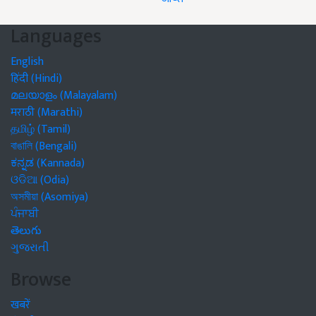
Languages
English
हिंदी (Hindi)
മലയാളം (Malayalam)
मराठी (Marathi)
தமிழ் (Tamil)
বাঙালি (Bengali)
ಕನ್ನಡ (Kannada)
ଓଡିଆ (Odia)
অসমীয়া (Asomiya)
ਪੰਜਾਬੀ
తెలుగు
ગુજરાતી
Browse
खबरें