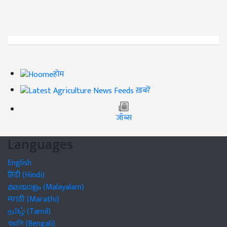
होम
ख़बरें
जॉब्स
Languages
English
हिंदी (Hindi)
മലയാളം (Malayalam)
मराठी (Marathi)
தமிழ் (Tamil)
বাঙালি (Bengali)