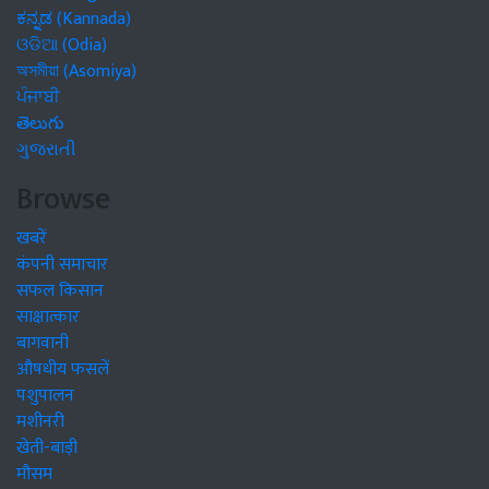
ಕನ್ನಡ (Kannada)
ଓଡିଆ (Odia)
অসমীয়া (Asomiya)
ਪੰਜਾਬੀ
తెలుగు
ગુજરાતી
Browse
खबरें
कंपनी समाचार
सफल किसान
साक्षात्कार
बागवानी
औषधीय फसलें
पशुपालन
मशीनरी
खेती-बाड़ी
मौसम