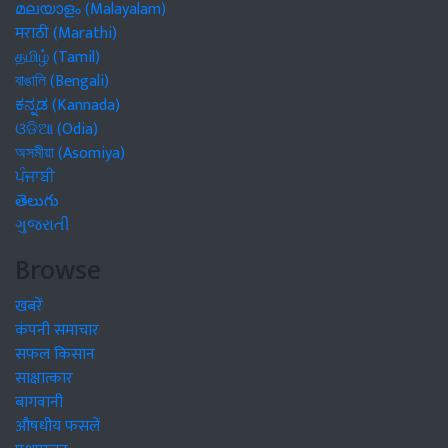
മലയാളം (Malayalam)
मराठी (Marathi)
தமிழ் (Tamil)
বাঙালি (Bengali)
ಕನ್ನಡ (Kannada)
ଓଡିଆ (Odia)
অসমীয়া (Asomiya)
ਪੰਜਾਬੀ
తెలుగు
ગુજરાતી
Browse
खबरें
कंपनी समाचार
सफल किसान
साक्षात्कार
बागवानी
औषधीय फसलें