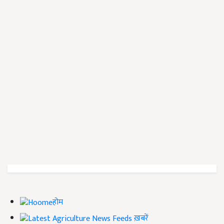
होम
ख़बरें