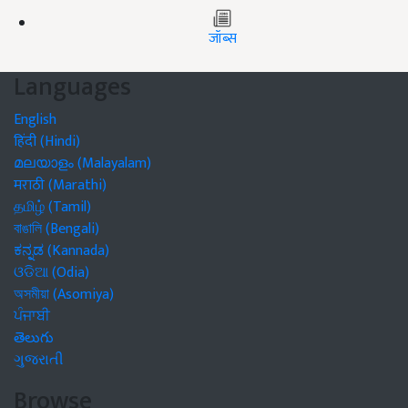
जॉब्स
Languages
English
हिंदी (Hindi)
മലയാളം (Malayalam)
मराठी (Marathi)
தமிழ் (Tamil)
বাঙালি (Bengali)
ಕನ್ನಡ (Kannada)
ଓଡିଆ (Odia)
অসমীয়া (Asomiya)
ਪੰਜਾਬੀ
తెలుగు
ગુજરાતી
Browse