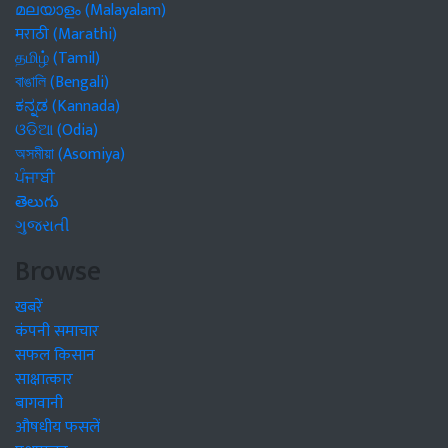
മലയാളം (Malayalam)
मराठी (Marathi)
தமிழ் (Tamil)
বাঙালি (Bengali)
ಕನ್ನಡ (Kannada)
ଓଡିଆ (Odia)
অসমীয়া (Asomiya)
ਪੰਜਾਬੀ
తెలుగు
ગુજરાતી
Browse
खबरें
कंपनी समाचार
सफल किसान
साक्षात्कार
बागवानी
औषधीय फसलें