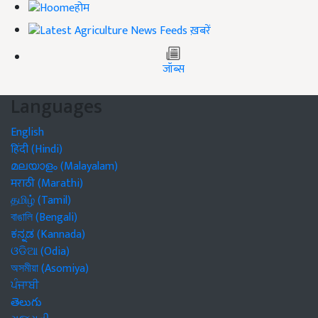
होम
ख़बरें
जॉब्स
Languages
English
हिंदी (Hindi)
മലയാളം (Malayalam)
मराठी (Marathi)
தமிழ் (Tamil)
বাঙালি (Bengali)
ಕನ್ನಡ (Kannada)
ଓଡିଆ (Odia)
অসমীয়া (Asomiya)
ਪੰਜਾਬੀ
తెలుగు