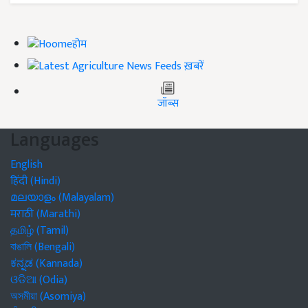
होम
ख़बरें
जॉब्स
Languages
English
हिंदी (Hindi)
മലയാളം (Malayalam)
मराठी (Marathi)
தமிழ் (Tamil)
বাঙালি (Bengali)
ಕನ್ನಡ (Kannada)
ଓଡିଆ (Odia)
অসমীয়া (Asomiya)