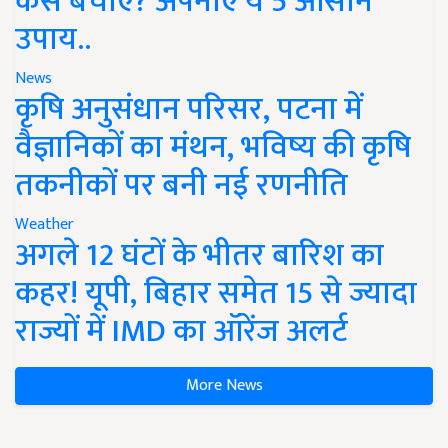
कैसे बचाएं? अपनाएं ये 5 आसान
उपाय..
News
कृषि अनुसंधान परिसर, पटना में
वैज्ञानिकों का मंथन, भविष्य की कृषि
तकनीकों पर बनी नई रणनीति
Weather
अगले 12 घंटों के भीतर बारिश का
कहर! यूपी, बिहार समेत 15 से ज्यादा
राज्यों में IMD का ऑरेंज अलर्ट
More News