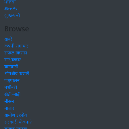
ਪੰਜਾਬੀ
తెలుగు
ગુજરાતી
Browse
खबरें
कंपनी समाचार
सफल किसान
साक्षात्कार
बागवानी
औषधीय फसलें
पशुपालन
मशीनरी
खेती-बाड़ी
मौसम
बाजार
ग्रामीण उद्द्योग
सरकारी योजनाएं