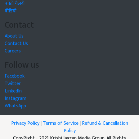
फोटो गैलरी
वीडियो
Contact
About Us
Contact Us
Careers
Follow us
Facebook
Twitter
LinkedIn
Instagram
WhatsApp
Privacy Policy
|
Terms of Service
|
Refund & Cancellation
Policy
CopyRight - 2021 Krishi Jagran Media Group. All Rights