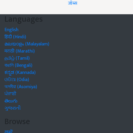
जॉब्स
Languages
English
हिंदी (Hindi)
മലയാളം (Malayalam)
मराठी (Marathi)
தமிழ் (Tamil)
বাঙালি (Bengali)
ಕನ್ನಡ (Kannada)
ଓଡିଆ (Odia)
অসমীয়া (Asomiya)
ਪੰਜਾਬੀ
తెలుగు
ગુજરાતી
Browse
खबरें