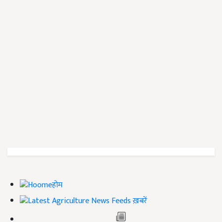
होम
ख़बरें