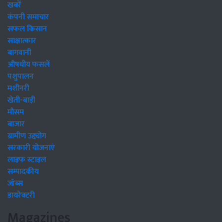
खबरें
कंपनी समाचार
सफल किसान
साक्षात्कार
बागवानी
औषधीय फसलें
पशुपालन
मशीनरी
खेती-बाड़ी
मौसम
बाजार
ग्रामीण उद्द्योग
सरकारी योजनाएं
लाइफ स्टाइल
सम्पादकीय
जॉब्स
डायरेक्टरी
Magazines