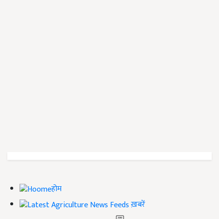
होम
ख़बरें