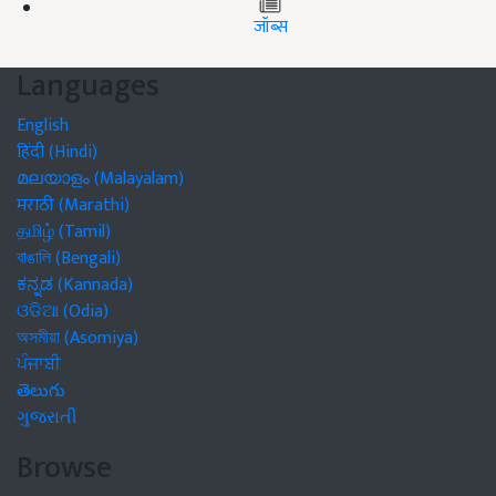
जॉब्स
Languages
English
हिंदी (Hindi)
മലയാളം (Malayalam)
मराठी (Marathi)
தமிழ் (Tamil)
বাঙালি (Bengali)
ಕನ್ನಡ (Kannada)
ଓଡିଆ (Odia)
অসমীয়া (Asomiya)
ਪੰਜਾਬੀ
తెలుగు
ગુજરાતી
Browse