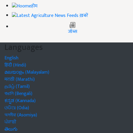
होम
ख़बरें
जॉब्स
Languages
English
हिंदी (Hindi)
മലയാളം (Malayalam)
मराठी (Marathi)
தமிழ் (Tamil)
বাঙালি (Bengali)
ಕನ್ನಡ (Kannada)
ଓଡିଆ (Odia)
অসমীয়া (Asomiya)
ਪੰਜਾਬੀ
తెలుగు