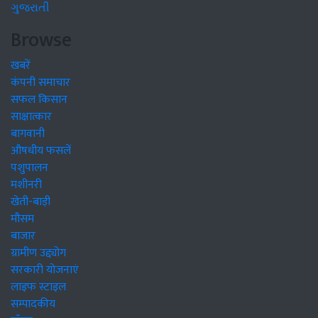
ગુજરાતી
Browse
खबरें
कंपनी समाचार
सफल किसान
साक्षात्कार
बागवानी
औषधीय फसलें
पशुपालन
मशीनरी
खेती-बाड़ी
मौसम
बाजार
ग्रामीण उद्द्योग
सरकारी योजनाएं
लाइफ स्टाइल
सम्पादकीय