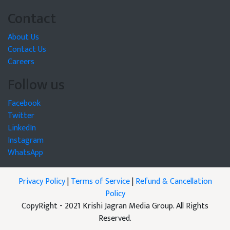
Contact
About Us
Contact Us
Careers
Follow us
Facebook
Twitter
LinkedIn
Instagram
WhatsApp
Privacy Policy
|
Terms of Service
|
Refund & Cancellation
Policy
CopyRight - 2021 Krishi Jagran Media Group. All Rights
Reserved.