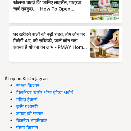
#Top on Krishi Jagran
सफल किसान
मिलेनियर फार्मर ऑफ इंडिया अवॉर्ड
महिंद्रा ट्रैक्टर्स
कृषि मशीनरी
जायद की फसल
बिज़नेस आइडियाज
पीएम किसान