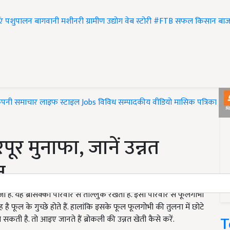
एं
पशुपालन
बागवानी
मशीनरी
ग्रामीण उद्योग
वेब स्टोरी
#FTB
सफल किसान
बाज
ंपनी समाचार
लाइफ स्टाइल
Jobs
विविध
सम्पादकीय
वीडियो
मासिक पत्रिका
#T
रपूर मुनाफा, जानें उन्नत
न
्जी है. यह ब्रेसिक्का परिवार से ताल्लुक रखती है. इसी परिवार से फूलगोभी
 है फूल के गुच्छे होते हैं. हालांकि इसके फूल फूलगोभी की तुलना में छोटे
T
 सकती है. तो आइए जानते हैं ब्रोकली की उन्नत खेती कैसे करें.