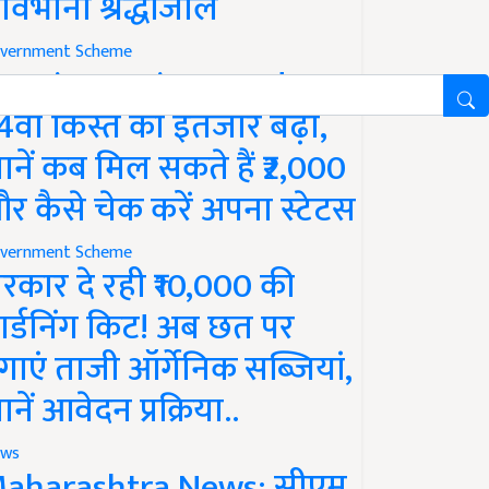
ावभीनी श्रद्धांजलि
vernment Scheme
M Kisan Yojana Update:
4वीं किस्त का इंतजार बढ़ा,
ानें कब मिल सकते हैं ₹2,000
र कैसे चेक करें अपना स्टेटस
vernment Scheme
रकार दे रही ₹10,000 की
ार्डनिंग किट! अब छत पर
गाएं ताजी ऑर्गेनिक सब्जियां,
ानें आवेदन प्रक्रिया..
ws
aharashtra News: सीएम