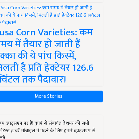
usa Corn Varieties: कम
मय में तैयार हो जाती हैं
क्का की ये पांच किस्में,
िलती है प्रति हेक्टेयर 126.6
्विंटल तक पैदावार!
More Stories
हम व्हाट्सएप पर हैं! कृषि से संबंधित देशभर की सभी
लेटेस्ट ख़बरें मोबाइल में पढ़ने के लिए हमारे व्हाट्सएप से
जुड़ें.