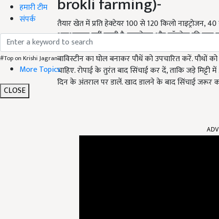
brokli farming)-
हमारी टीम
संपर्क
तैयार खेत में प्रति हेक्टेयर 100 से 120 किलो नाइट्रोजन, 
आवश्यकता नहीं पड़ती है. नाइट्रोजन और फॉस्फेट की कुल मात
लाइन से लाइन की दूरी 40 से 60 सेंटीमीटर और पौधे से पौधे
बाविस्टीन का घोल बनाकर पौधें को उपचारित करें. पौधों क
#Top on Krishi Jagran
More Topics
चाहिए. रोपाई के तुरंत बाद सिंचाई कर दें, ताकि जड़े मिट्ट
दिन के अंतराल पर डालें. खाद डालने के बाद सिंचाई जरूर कर
CLOSE
ADV