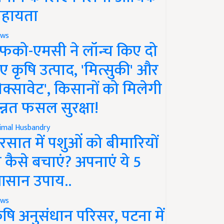
हायता
ws
फको-एमसी ने लॉन्च किए दो
ए कृषि उत्पाद, 'मित्सुकी' और
नेक्सावेट', किसानों को मिलेगी
न्नत फसल सुरक्षा!
imal Husbandry
रसात में पशुओं को बीमारियों
े कैसे बचाएं? अपनाएं ये 5
सान उपाय..
ws
ृषि अनुसंधान परिसर, पटना में