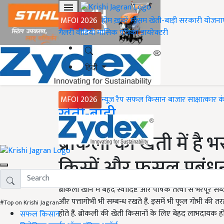
MFOI 2026
होम
ख़बरें
मौसम
खेती-बाड़ी
सरकारी योजना
गैलरी
वीडियो
मासिक पत्रिका
डायरेक्टरी
हिंदी
MFOI 2026
न्यूज़ रैप
सफल किसान
बाजार
साक्षात्कार
क
Home
खेती-बाड़ी
ब्रोकली की खेती में है भ
किस्में और फसल प्रबंध
ब्रोकली खाने में बेहद स्वादिष्ट और पोषक तत्वों से भरपूर सब
और पत्तागोभी भी सम्बन्ध रखते हैं. इसमें भी फूल गोभी की तरह
#Top on Krishi Jagran
होते हैं. ब्रोकली की खेती किसानों के लिए बेहद लाभदायक हो
सफल किसान