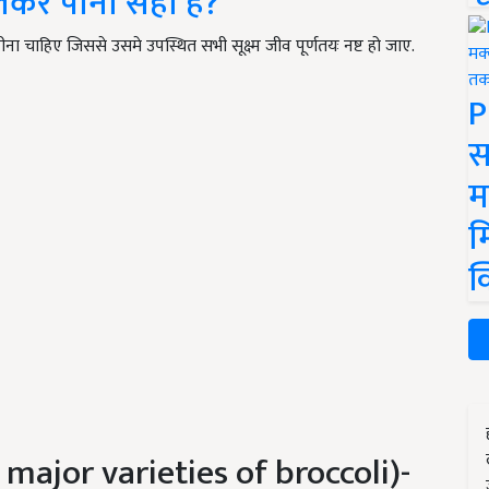
लकर पीना सही है?
चाहिए जिससे उसमे उपस्थित सभी सूक्ष्म जीव पूर्णतयः नष्ट हो जाए.
P
स
म
म
क
he major varieties of broccoli)-