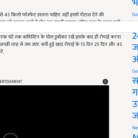
भ
Go
40 से 45 किलो फॉस्फेट डालना चाहिए. वहीं इसमें पोटाश देने की
P
्रा को बराबर भागों में बाँट कर पहली खुराक अंतिम पाटा के समय डालें.
 से पौधे की दूरी 45 सेंटीमीटर रखें. पौधे को नर्सरी से निकालकर
2
ो एक घंटे तक बाविस्टिन के घोल डुबोकर रखें इसके बाद ही रोपाई करना
ज
ी में अच्छी तरह से जम जाए. बची हुई खाद रोपाई के 15 दिन 25 दिन और 45
ें.
औ
Go
ERTISEMENT
स
ग
उ
ज
Ne
M