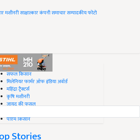
ार
मशीनरी
साक्षात्कार
कंपनी समाचार
सम्पादकीय
फोटो
op on Krishi Jagran
सफल किसान
मिलेनियर फार्मर ऑफ इंडिया अवॉर्ड
महिंद्रा ट्रैक्टर्स
कृषि मशीनरी
जायद की फसल
बिज़नेस आइडियाज
पीएम किसान
op Stories