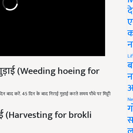
द
ए
क
न
Li
 -गुड़ाई (Weeding hoeing for
ब
न
आ
न बाद करें. 45 दिन के बाद निराई गुड़ाई करते समय पौधे पर मिट्टी
Ne
ाई (Harvesting for brokli
ग
स
ल
 चाहिए कि फूलों की कली खिल न पाए. कली खिलने के पहले ही इसको