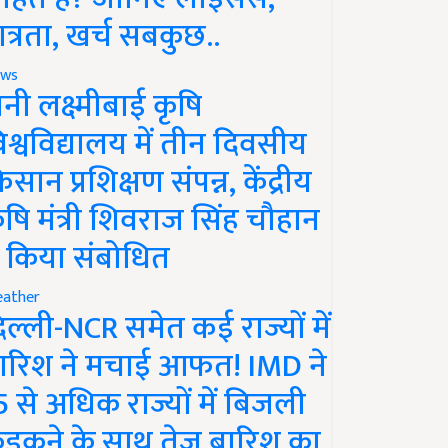
ात्रता, खर्च सबकुछ..
ws
ानी लक्ष्मीबाई कृषि
िश्वविद्यालय में तीन दिवसीय
िसान प्रशिक्षण संपन्न, केंद्रीय
ृषि मंत्री शिवराज सिंह चौहान
े किया संबोधित
ather
िल्ली-NCR समेत कई राज्यों में
ारिश ने मचाई आफत! IMD ने
5 से अधिक राज्यों में बिजली
ड़कने के साथ तेज बारिश का