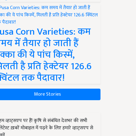
usa Corn Varieties: कम
मय में तैयार हो जाती हैं
क्का की ये पांच किस्में,
िलती है प्रति हेक्टेयर 126.6
्विंटल तक पैदावार!
More Stories
हम व्हाट्सएप पर हैं! कृषि से संबंधित देशभर की सभी
लेटेस्ट ख़बरें मोबाइल में पढ़ने के लिए हमारे व्हाट्सएप से
जुड़ें.