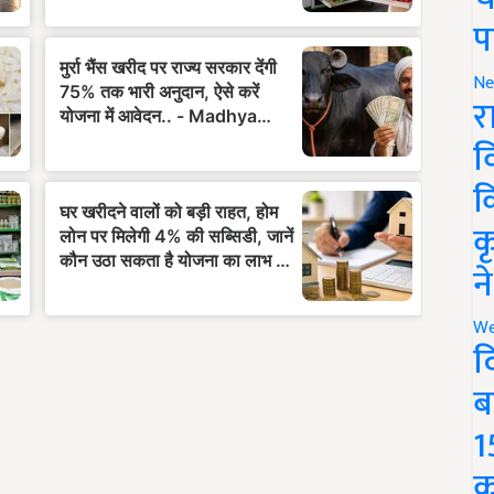
प
Ne
र
व
क
क
न
We
द
ब
1
क