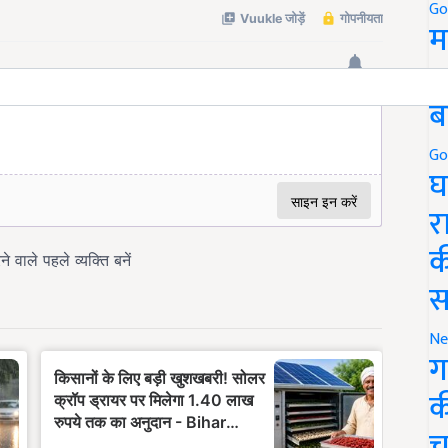
Go
म
5
ब
Go
घ
र
क
स
Ne
ग
क
च