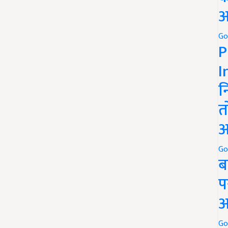
अ
Go
P
I
न
त
अ
Go
ब
प
अ
Go