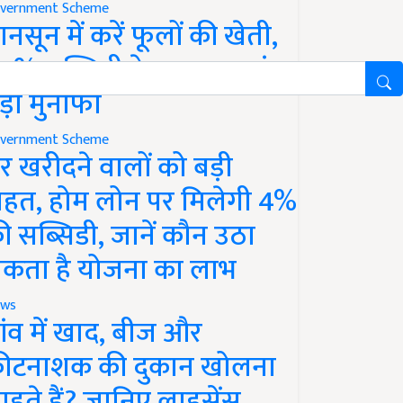
vernment Scheme
ानसून में करें फूलों की खेती,
0% सब्सिडी के साथ कमाएं
ड़ा मुनाफा
vernment Scheme
र खरीदने वालों को बड़ी
ाहत, होम लोन पर मिलेगी 4%
ी सब्सिडी, जानें कौन उठा
कता है योजना का लाभ
ws
ांव में खाद, बीज और
ीटनाशक की दुकान खोलना
ाहते हैं? जानिए लाइसेंस,