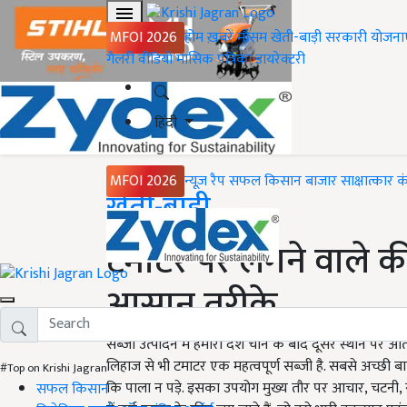
MFOI 2026
होम
ख़बरें
मौसम
खेती-बाड़ी
सरकारी योजना
गैलरी
वीडियो
मासिक पत्रिका
डायरेक्टरी
हिंदी
MFOI 2026
न्यूज़ रैप
सफल किसान
बाजार
साक्षात्कार
क
Home
खेती-बाड़ी
टमाटर पर लगने वाले कीट
आसान तरीके
सब्जी उत्पादन में हमारा देश चीन के बाद दूसरे स्थान पर आता
लिहाज से भी टमाटर एक महत्वपूर्ण सब्जी है. सबसे अच्छी 
#Top on Krishi Jagran
कि पाला न पड़े. इसका उपयोग मुख्य तौर पर आचार, चटनी,
सफल किसान