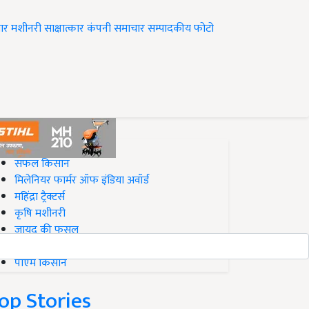
ार
मशीनरी
साक्षात्कार
कंपनी समाचार
सम्पादकीय
फोटो
op on Krishi Jagran
सफल किसान
मिलेनियर फार्मर ऑफ इंडिया अवॉर्ड
महिंद्रा ट्रैक्टर्स
कृषि मशीनरी
जायद की फसल
बिज़नेस आइडियाज
पीएम किसान
op Stories