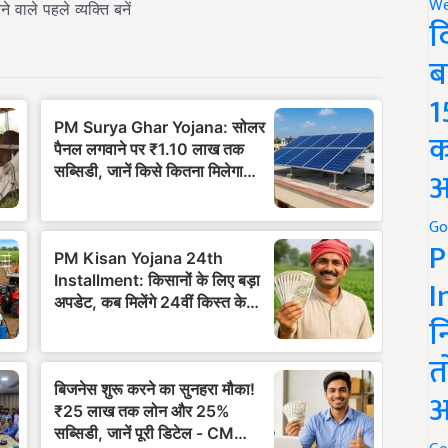
We
द
ब
1
क
अ
Go
P
I
न
त
अ