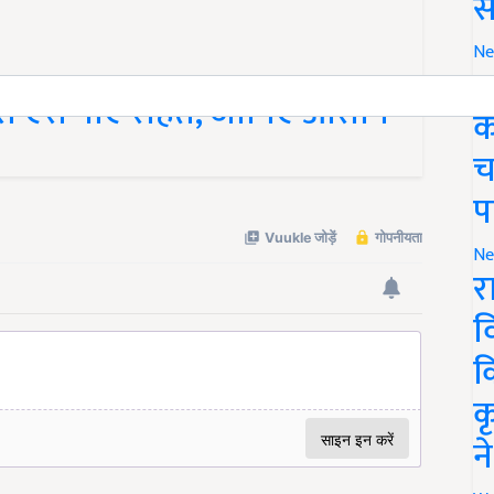
स
Ne
ग
 से ऐसे पाएं राहत, जानिए आसान
क
च
प
Ne
र
व
क
क
न