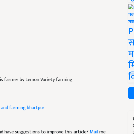
P
स
म
म
क
his farmer by Lemon Variety farming
 and farming
bhartpur
 and have suggestions to improve this article?
Mail
me