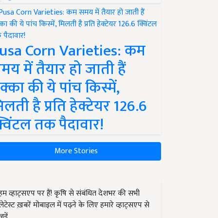
usa Corn Varieties: कम
मय में तैयार हो जाती हैं
क्का की ये पांच किस्में,
िलती है प्रति हेक्टेयर 126.6
्विंटल तक पैदावार!
More Stories
हम व्हाट्सएप पर हैं! कृषि से संबंधित देशभर की सभी
लेटेस्ट ख़बरें मोबाइल में पढ़ने के लिए हमारे व्हाट्सएप से
जुड़ें.