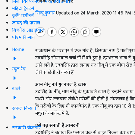
जैविक खेती ही करते हैं.
मिलेनियर फार्मर ऑफ इंडिया अवॉर्ड
महिंद्रा ट्रैक्टर्स
सिप्पू कुमार
Updated on 24 March, 2020 11:46 PM 
कृषि मशीनरी
जायद की फसल
बिज़नेस आइडियाज
पीएम किसान
Home
राजस्थान के भरतपुर में एक गांव है, जिसका नाम है मालीपुर
उदयसिंह सोगरवाल चर्चाओं में बने हुए हैं. दरअसल आज से कु
आने लगे हैं. उदयसिंह द्वारा लगाए गए नींबू में एक बीघा खेत मे
न्यूज़ रैप
जैविक खेती ही करते हैं.
आम नींबू की मुकाबले है खास
खबरें
उदसिंह के नींबू आम नींबू के मुकाबले खास है. उन्होंने बताय
पथरी और रक्तचाप संबंधी मरीजों की होती है. गौरतलब है कि 
के मरीजों के लिए भी फायदेमंद है. एक नींबू का दाम 10 से 
सफल किसान
मथुरा के मार्केट में है.
ऐसे बढ़ सकती है आमदनी
सरकारी योजनाएं
उदयसिंह ने बताया कि फसल चक्र से बाहर निकल कर बागवान