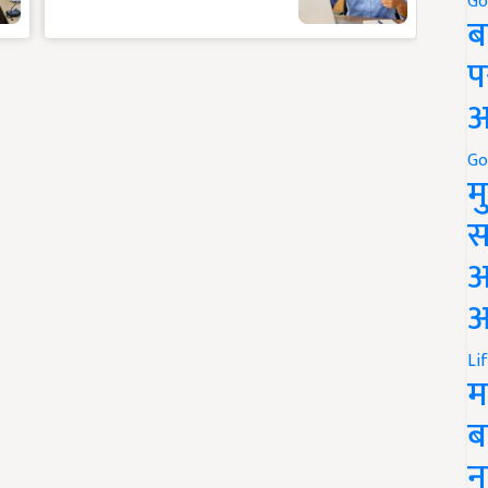
Go
ब
प
अ
Go
म
स
अ
आ
Li
म
ब
न