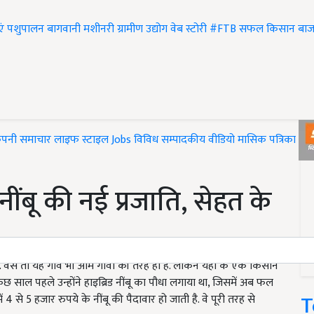
एं
पशुपालन
बागवानी
मशीनरी
ग्रामीण उद्योग
वेब स्टोरी
#FTB
सफल किसान
बाज
ंपनी समाचार
लाइफ स्टाइल
Jobs
विविध
सम्पादकीय
वीडियो
मासिक पत्रिका
#T
ींबू की नई प्रजाति, सेहत के
ा. वैसे तो यह गांव भी आम गांवों की तरह ही है. लेकिन यहां के एक किसान
छ साल पहले उन्होंने हाइब्रिड नींबू का पौधा लगाया था, जिसमें अब फल
T
ं 4 से 5 हजार रुपये के नींबू की पैदावार हो जाती है. वे पूरी तरह से