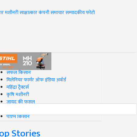
ार
मशीनरी
साक्षात्कार
कंपनी समाचार
सम्पादकीय
फोटो
op on Krishi Jagran
सफल किसान
मिलेनियर फार्मर ऑफ इंडिया अवॉर्ड
महिंद्रा ट्रैक्टर्स
कृषि मशीनरी
जायद की फसल
बिज़नेस आइडियाज
पीएम किसान
op Stories