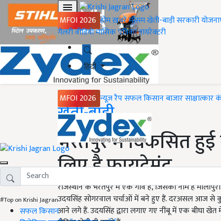
MFOI 2026
होम
ख़बरें
मौसम
खेती-बाड़ी
सरकारी योजना
गैलरी
वीडियो
मासिक पत्रिका
डायरेक्टरी
हिंदी
MFOI 2026
न्यूज़ रैप
सफल किसान
बाजार
साक्षात्कार
क
Home
खेती-बाड़ी
भरतपुर में विकसित हुई न
लिए है फायदेमंद
राजस्थान के भरतपुर में एक गांव है, जिसका नाम है मालीपुर
उदयसिंह सोगरवाल चर्चाओं में बने हुए हैं. दरअसल आज से कु
#Top on Krishi Jagran
आने लगे हैं. उदयसिंह द्वारा लगाए गए नींबू में एक बीघा खेत मे
सफल किसान